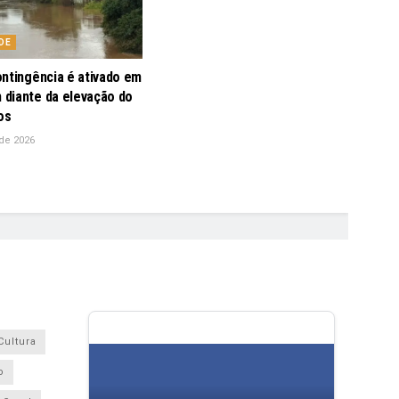
DE
ontingência é ativado em
diante da elevação do
os
de 2026
Cultura
o