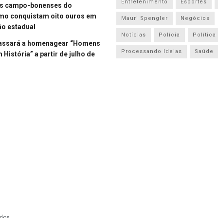
Entretenimento
Esportes
es campo-bonenses do
smo conquistam oito ouros em
Mauri Spengler
Negócios
o estadual
Notícias
Polícia
Política
assará a homenagear “Homens
Processando Ideias
Saúde
História” a partir de julho de
dos.