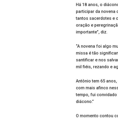
Há 18 anos, o diácon
participar da novena 
tantos sacerdotes e 
oração e peregrinaçã
importante”, diz.
“A novena foi algo m
missa é tão significa
santificar e nos salv
mil fiéis, rezando e 
Antônio tem 65 anos, 
com mais afinco ness
tempo, fui convidado 
diácono.”
O momento contou co