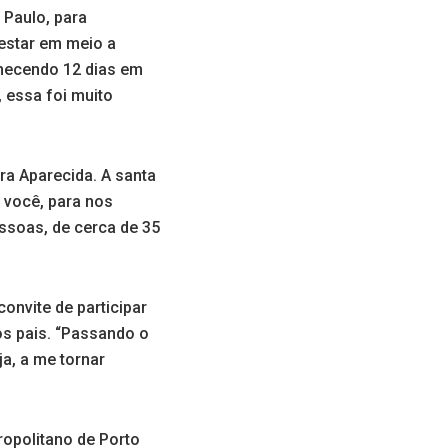
 Paulo, para
 estar em meio a
anecendo 12 dias em
 essa foi muito
ra Aparecida. A santa
 você, para nos
essoas, de cerca de 35
convite de participar
os pais. “Passando o
a, a me tornar
opolitano de Porto