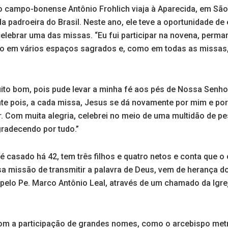
o campo-bonense Antônio Frohlich viaja à Aparecida, em São
da padroeira do Brasil. Neste ano, ele teve a oportunidade de
celebrar uma das missas. “Eu fui participar na novena, perm
o em vários espaços sagrados e, como em todas as missas,
uito bom, pois pude levar a minha fé aos pés de Nossa Senho
nte pois, a cada missa, Jesus se dá novamente por mim e por
ar. Com muita alegria, celebrei no meio de uma multidão de p
agradecendo por tudo.”
é casado há 42, tem três filhos e quatro netos e conta que o 
a missão de transmitir a palavra de Deus, vem de herança d
pelo Pe. Marco Antônio Leal, através de um chamado da Igrej
m a participação de grandes nomes, como o arcebispo metr