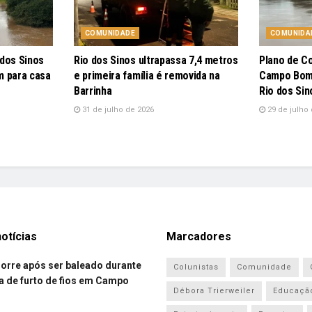
COMUNIDADE
COMUNIDA
 dos Sinos
Rio dos Sinos ultrapassa 7,4 metros
Plano de C
m para casa
e primeira família é removida na
Campo Bom 
Barrinha
Rio dos Sin
31 de julho de 2026
29 de julho 
otícias
Marcadores
re após ser baleado durante
Colunistas
Comunidade
a de furto de fios em Campo
Débora Trierweiler
Educaçã