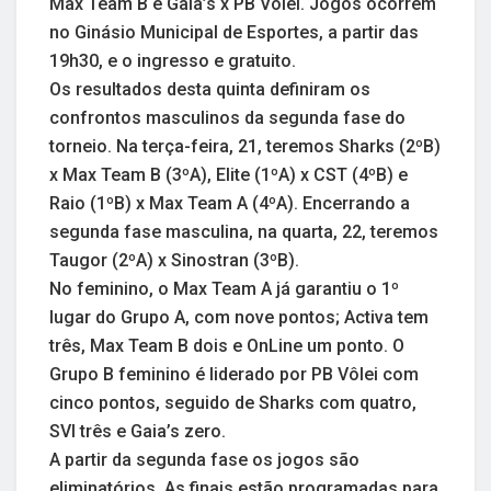
Max Team B e Gaia’s x PB Vôlei. Jogos ocorrem
no Ginásio Municipal de Esportes, a partir das
19h30, e o ingresso e gratuito.
Os resultados desta quinta definiram os
confrontos masculinos da segunda fase do
torneio. Na terça-feira, 21, teremos Sharks (2ºB)
x Max Team B (3ºA), Elite (1ºA) x CST (4ºB) e
Raio (1ºB) x Max Team A (4ºA). Encerrando a
segunda fase masculina, na quarta, 22, teremos
Taugor (2ºA) x Sinostran (3ºB).
No feminino, o Max Team A já garantiu o 1º
lugar do Grupo A, com nove pontos; Activa tem
três, Max Team B dois e OnLine um ponto. O
Grupo B feminino é liderado por PB Vôlei com
cinco pontos, seguido de Sharks com quatro,
SVI três e Gaia’s zero.
A partir da segunda fase os jogos são
eliminatórios. As finais estão programadas para