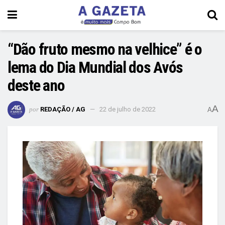
“Dão fruto mesmo na velhice” é o
lema do Dia Mundial dos Avós
deste ano
A
por
REDAÇÃO / AG
22 de julho de 2022
A