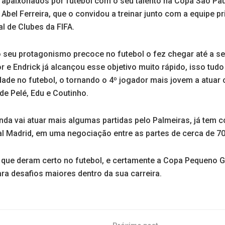
 apaixonados por futebol com o seu talento na Copa São Pa
 Abel Ferreira, que o convidou a treinar junto com a equipe p
l de Clubes da FIFA.
seu protagonismo precoce no futebol o fez chegar até a sel
 e Endrick já alcançou esse objetivo muito rápido, isso tudo
ade no futebol, o tornando o 4º jogador mais jovem a atuar
de Pelé, Edu e Coutinho.
nda vai atuar mais algumas partidas pelo Palmeiras, já tem 
l Madrid, em uma negociação entre as partes de cerca de 70
que deram certo no futebol, e certamente a Copa Pequeno Gi
ra desafios maiores dentro da sua carreira.