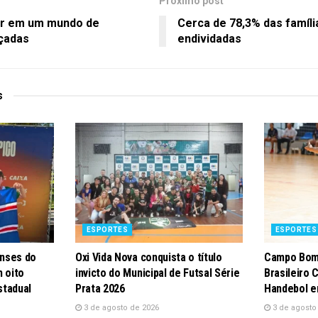
Próximo post
r em um mundo de
Cerca de 78,3% das famíli
çadas
endividadas
s
ESPORTES
ESPORTES
nses do
Oxi Vida Nova conquista o título
Campo Bom
 oito
invicto do Municipal de Futsal Série
Brasileiro 
stadual
Prata 2026
Handebol e
3 de agosto de 2026
3 de agosto