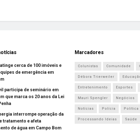
otícias
Marcadores
atinge cerca de 100 imóveis e
Colunistas
Comunidade
equipes de emergência em
Débora Trierweiler
Educaçã
om
Entretenimento
Esportes
vil participa de seminário em
 que marca os 20 anos da Lei
Mauri Spengler
Negócios
Penha
Notícias
Polícia
Política
energia interrompe operação da
Processando Ideias
Saúde
e tratamento e afeta
mento de água em Campo Bom