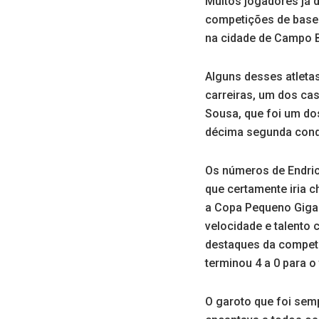
Muitos jogadores já 
competições de base d
na cidade de Campo B
Alguns desses atlet
carreiras, um dos cas
Sousa, que foi um do
décima segunda conqu
Os números de Endric
que certamente iria c
a Copa Pequeno Gigan
velocidade e talento
destaques da competiç
terminou 4 a 0 para o 
O garoto que foi sem