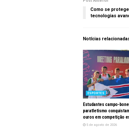
Post Anterior
Como se protege
tecnologias avan
Notícias
relacionada
ESPORTES
Estudantes campo-bone
paratletismo conquistam
ouros em competição e
5 de agosto de 2026