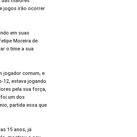
a das maiores
e jogos irão ocorrer
ando em suas
Felipe Moreira de
ar o time a sua
um jogador comum, e
b-12, estava jogando
res pela sua força,
 foi um dos
mio, partida essa que
as 15 anos, já