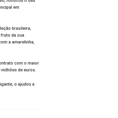
ulo, mostrou o seu
rincipal em
eção brasileira,
 fruto da sua
 com a amarelinha,
contrato com o maior
 milhões de euros.
gante, o ajudou a