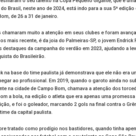
desfilaram o seu talento na Copa Pequeno Gigante, que é um
o Brasil, neste ano de 2024, está indo para a sua 5ª edição 
om, de 26 a 31 de janeiro.
as chamaram muito a atenção em seus clubes e foram avanç
os mais recente, é da joia do Palmeiras-SP, o jovem Endrick 
s destaques da campanha do verdão em 2023, ajudando a lev
ista do Brasileirão.
k na base do time paulista já demonstrava que ele não era 
hegar ao profissional. Em 2019, quando o garoto ainda no su
te na cidade de Campo Bom, chamava a atenção dos torcedo
 com a bola, na edição o atleta que era apenas uma promessa
ão, e foi o goleador, marcando 2 gols na final contra o Grê
time da capital paulista.
pre tratado como prodígio nos bastidores, quando tinha apen