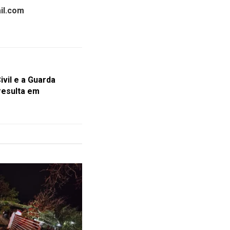
il.com
ivil e a Guarda
resulta em