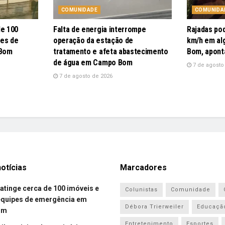
COMUNIDADE
COMUNIDA
de 100
Falta de energia interrompe
Rajadas po
pes de
operação da estação de
km/h em al
 Bom
tratamento e afeta abastecimento
Bom, apont
de água em Campo Bom
7 de agosto
7 de agosto de 2026
otícias
Marcadores
atinge cerca de 100 imóveis e
Colunistas
Comunidade
equipes de emergência em
Débora Trierweiler
Educaçã
om
Entretenimento
Esportes