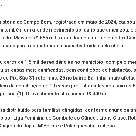
o
história de Campo Bom, registrada em maio de 2024, causou m
ou também um grande movimento solidário que amenizou, e 
 tudo. Mais de R$ 656 mil foram doados por meio do Pix Ca
usado para reconstruir as casas destruídas pela cheia.
u cerca de 1,5 mil de residências no município, com pelo me
icou as casas mais danificadas, sem condições de habitação,
 do Pix. São 31 reformas, 25 no bairro Barrinha, mais afetado
Além da construção de 19 casas pré-fabricadas nos bairros Ba
Operária (1). O investimento ultrapassa R$ 400 mil.
erá distribuído para famílias atingidas, conforme anunciou a
o por Liga Feminina de Combate ao Câncer, Lions Clube, Rota
apos do Itapuí, M’Bororé e Palanques da Tradição.