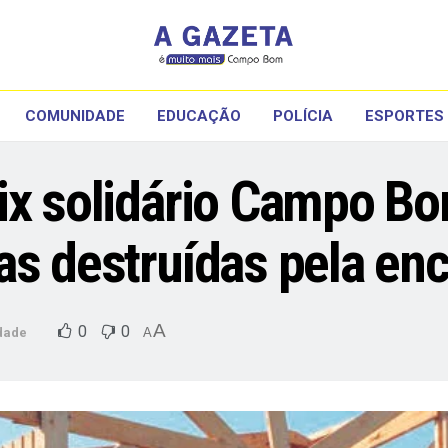
COMUNIDADE
EDUCAÇÃO
POLÍCIA
ESPORTES
ix solidário Campo Bo
as destruídas pela en
A
0
0
dade
A