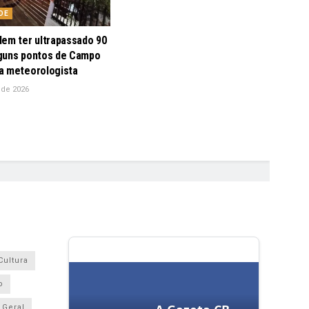
DE
dem ter ultrapassado 90
guns pontos de Campo
a meteorologista
 de 2026
Cultura
o
Geral