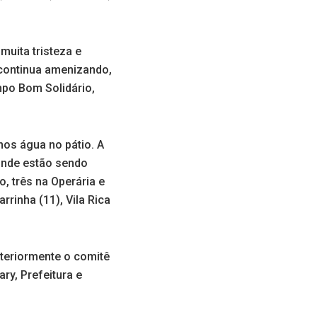
uita tristeza e
continua amenizando,
mpo Bom Solidário,
nos água no pátio. A
 onde estão sendo
, três na Operária e
rrinha (11), Vila Rica
nteriormente o comitê
ry, Prefeitura e