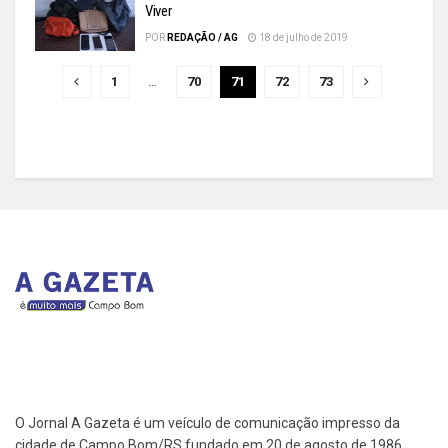
Viver
POR
REDAÇÃO / AG
18 de julho de 2019
1
…
70
71
72
73
O Jornal A Gazeta é um veículo de comunicação impresso da
cidade de Campo Bom/RS fundado em 20 de agosto de 1986.