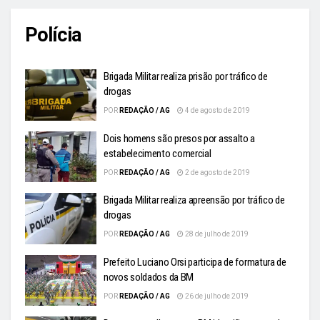
Polícia
Brigada Militar realiza prisão por tráfico de
drogas
POR
REDAÇÃO / AG
4 de agosto de 2019
Dois homens são presos por assalto a
estabelecimento comercial
POR
REDAÇÃO / AG
2 de agosto de 2019
Brigada Militar realiza apreensão por tráfico de
drogas
POR
REDAÇÃO / AG
28 de julho de 2019
Prefeito Luciano Orsi participa de formatura de
novos soldados da BM
POR
REDAÇÃO / AG
26 de julho de 2019