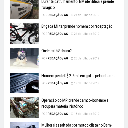
Durante patrulhamento, BM identifica e prende
foragido
POR
REDAÇÃO / AG
24 de julho de 2019
Brigada Militar prende homem por receptação
POR
REDAÇÃO / AG
24 de julho de 2019
Onde está Sabrina?
POR
REDAÇÃO / AG
23 de julho de 2019
Homem perde R$ 2.7 mil em golpe pela internet
POR
REDAÇÃO / AG
19 de julho de 2019
Operação do MP prende campo-bonense e
recupera material histórico
POR
REDAÇÃO / AG
18 de julho de 2019
Mulher é assaltada por motociclista no Bem-