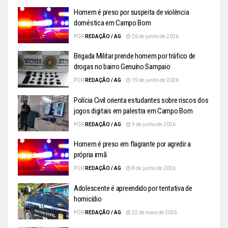
Homem é preso por suspeita de violência
doméstica em Campo Bom
POR
REDAÇÃO / AG
26 de junho de 2026
Brigada Militar prende homem por tráfico de
drogas no bairro Genuíno Sampaio
POR
REDAÇÃO / AG
19 de junho de 2026
Polícia Civil orienta estudantes sobre riscos dos
jogos digitais em palestra em Campo Bom
POR
REDAÇÃO / AG
9 de junho de 2026
Homem é preso em flagrante por agredir a
própria irmã
POR
REDAÇÃO / AG
8 de junho de 2026
Adolescente é apreendido por tentativa de
homicídio
POR
REDAÇÃO / AG
22 de maio de 2026