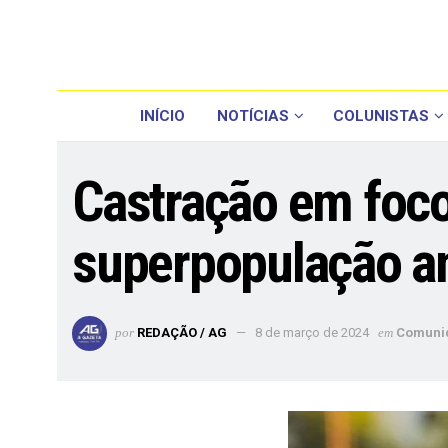
INÍCIO
NOTÍCIAS
COLUNISTAS
Castração em foco
superpopulação a
por
REDAÇÃO / AG
8 de março de 2024
em
Comuni