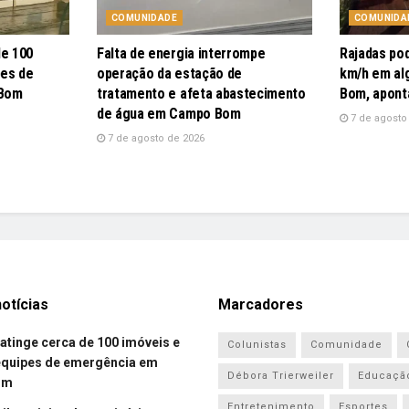
COMUNIDADE
COMUNIDA
de 100
Falta de energia interrompe
Rajadas po
pes de
operação da estação de
km/h em al
 Bom
tratamento e afeta abastecimento
Bom, apont
de água em Campo Bom
7 de agosto
7 de agosto de 2026
otícias
Marcadores
atinge cerca de 100 imóveis e
Colunistas
Comunidade
equipes de emergência em
Débora Trierweiler
Educaçã
om
Entretenimento
Esportes