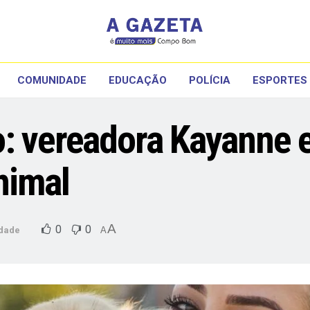
COMUNIDADE
EDUCAÇÃO
POLÍCIA
ESPORTES
: vereadora Kayanne 
nimal
A
0
0
dade
A