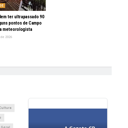
DE
dem ter ultrapassado 90
guns pontos de Campo
a meteorologista
 de 2026
Cultura
o
Geral