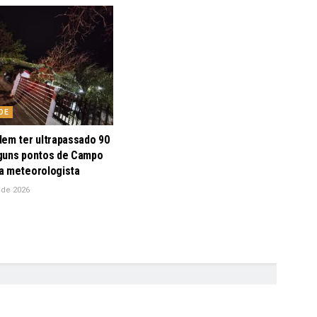
DE
dem ter ultrapassado 90
guns pontos de Campo
a meteorologista
 de 2026