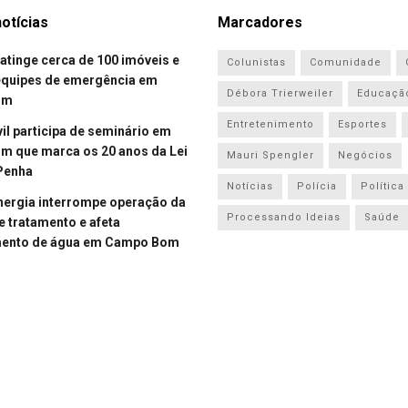
otícias
Marcadores
atinge cerca de 100 imóveis e
Colunistas
Comunidade
equipes de emergência em
Débora Trierweiler
Educaçã
om
Entretenimento
Esportes
vil participa de seminário em
 que marca os 20 anos da Lei
Mauri Spengler
Negócios
Penha
Notícias
Polícia
Política
energia interrompe operação da
Processando Ideias
Saúde
e tratamento e afeta
mento de água em Campo Bom