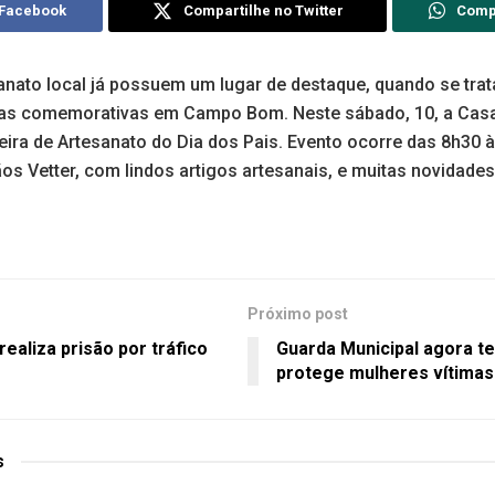
 Facebook
Compartilhe no Twitter
Comp
anato local já possuem um lugar de destaque, quando se trat
tas comemorativas em Campo Bom. Neste sábado, 10, a Casa
ra de Artesanato do Dia dos Pais. Evento ocorre das 8h30 à
s Vetter, com lindos artigos artesanais, e muitas novidades
Próximo post
realiza prisão por tráfico
Guarda Municipal agora t
protege mulheres vítimas 
s