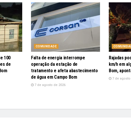
COMUNIDADE
COMUNIDA
de 100
Falta de energia interrompe
Rajadas po
pes de
operação da estação de
km/h em al
 Bom
tratamento e afeta abastecimento
Bom, apont
de água em Campo Bom
7 de agosto
7 de agosto de 2026