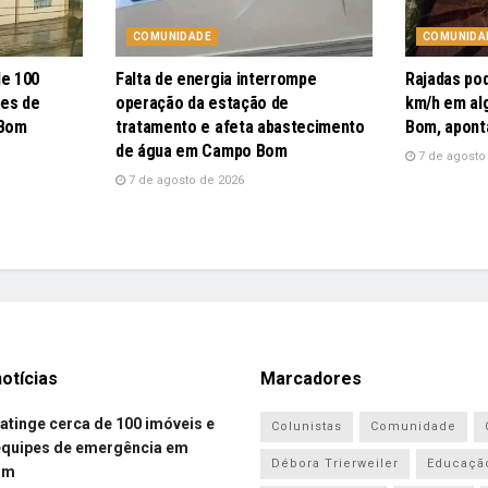
COMUNIDADE
COMUNIDA
de 100
Falta de energia interrompe
Rajadas po
pes de
operação da estação de
km/h em al
 Bom
tratamento e afeta abastecimento
Bom, apont
de água em Campo Bom
7 de agosto
7 de agosto de 2026
otícias
Marcadores
atinge cerca de 100 imóveis e
Colunistas
Comunidade
equipes de emergência em
Débora Trierweiler
Educaçã
om