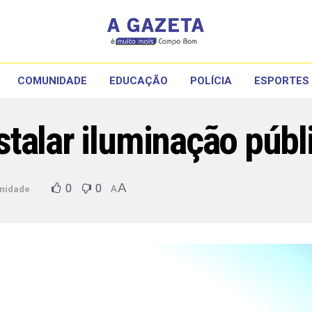
COMUNIDADE
EDUCAÇÃO
POLÍCIA
ESPORTES
talar iluminação públ
A
0
0
nidade
A