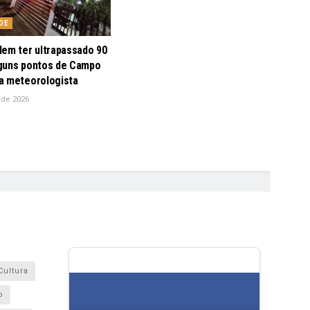
DE
dem ter ultrapassado 90
guns pontos de Campo
a meteorologista
 de 2026
Cultura
o