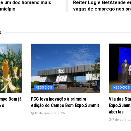
ende um dos homens mais
Reiter Log e GetAtende e
nicípio
vagas de emprego nos pr
s
NEGÓCIOS
NEGÓCIOS
ampo Bom já
FCC leva inovação à primeira
Vila das St
a o
edição do Campo Bom Expo.Summit
Expo.Summi
abertas
18 de maio de 2026
7 de abril d