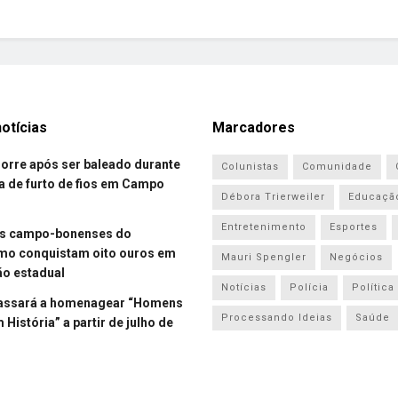
otícias
Marcadores
re após ser baleado durante
Colunistas
Comunidade
a de furto de fios em Campo
Débora Trierweiler
Educaçã
Entretenimento
Esportes
es campo-bonenses do
smo conquistam oito ouros em
Mauri Spengler
Negócios
o estadual
Notícias
Polícia
Política
assará a homenagear “Homens
Processando Ideias
Saúde
História” a partir de julho de