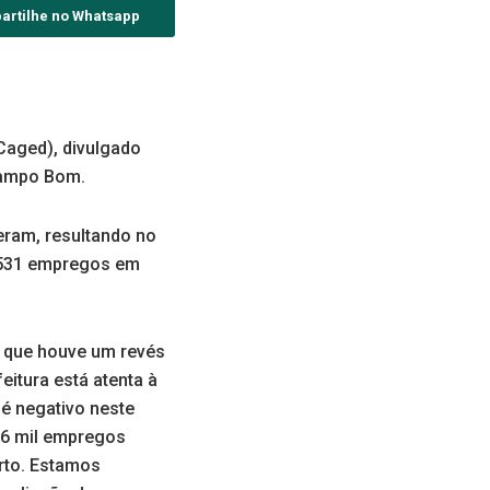
artilhe no Whatsapp
Caged), divulgado
 Campo Bom.
ram, resultando no
e 531 empregos em
a que houve um revés
eitura está atenta à
 é negativo neste
3,6 mil empregos
erto. Estamos