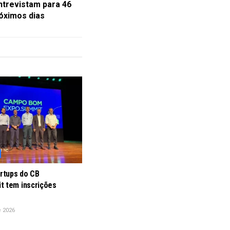
ntrevistam para 46
óximos dias
artups do CB
t tem inscrições
e 2026