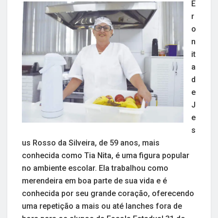
E
r
o
n
it
a
d
e
J
e
s
us Rosso da Silveira, de 59 anos, mais
conhecida como Tia Nita, é uma figura popular
no ambiente escolar. Ela trabalhou como
merendeira em boa parte de sua vida e é
conhecida por seu grande coração, oferecendo
uma repetição a mais ou até lanches fora de