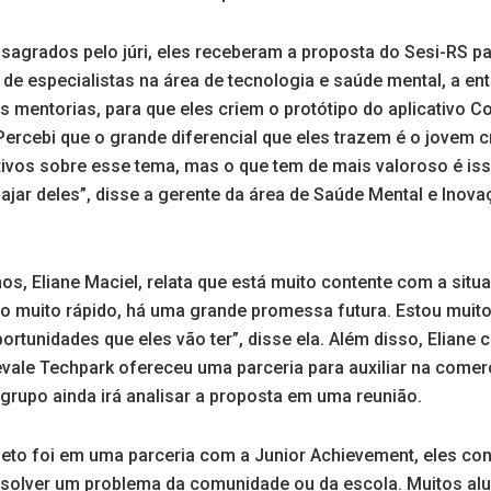
agrados pelo júri, eles receberam a proposta do Sesi-RS par
de especialistas na área de tecnologia e saúde mental, a en
s mentorias, para que eles criem o protótipo do aplicativo 
ercebi que o grande diferencial que eles trazem é o jovem c
ativos sobre esse tema, mas o que tem de mais valoroso é is
ajar deles”, disse a gerente da área de Saúde Mental e Inova
s, Eliane Maciel, relata que está muito contente com a situaç
o muito rápido, há uma grande promessa futura. Estou muito
ortunidades que eles vão ter”, disse ela. Além disso, Elian
vale Techpark ofereceu uma parceria para auxiliar na comer
 grupo ainda irá analisar a proposta em uma reunião.
jeto foi em uma parceria com a Junior Achievement, eles co
 resolver um problema da comunidade ou da escola. Muitos al