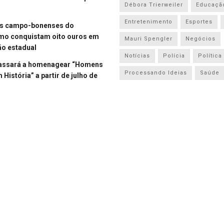
Débora Trierweiler
Educaçã
Entretenimento
Esportes
es campo-bonenses do
smo conquistam oito ouros em
Mauri Spengler
Negócios
o estadual
Notícias
Polícia
Política
assará a homenagear “Homens
Processando Ideias
Saúde
História” a partir de julho de