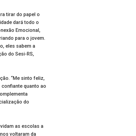
a tirar do papel o
tidade dará todo o
Conexão Emocional,
riando para o jovem.
so, eles sabem a
ção do Sesi-RS,
ão. “Me sinto feliz,
 confiante quanto ao
e complementa
cialização do
nvidam as escolas a
unos voltaram da