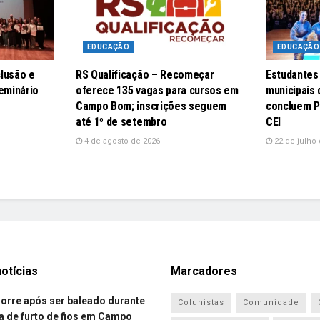
EDUCAÇÃO
EDUCAÇÃO
lusão e
RS Qualificação – Recomeçar
Estudantes
eminário
oferece 135 vagas para cursos em
municipais
Campo Bom; inscrições seguem
concluem P
até 1º de setembro
CEI
4 de agosto de 2026
22 de julho 
otícias
Marcadores
re após ser baleado durante
Colunistas
Comunidade
a de furto de fios em Campo