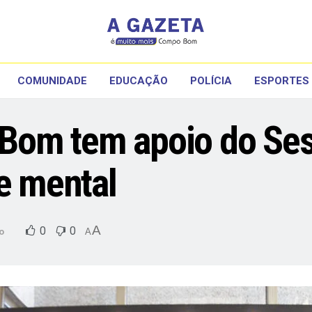
COMUNIDADE
EDUCAÇÃO
POLÍCIA
ESPORTES
om tem apoio do Sesi
e mental
A
0
0
o
A