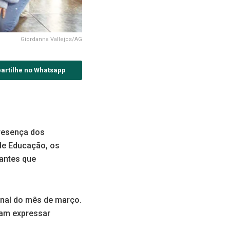
Giordanna Vallejos/AG
artilhe no Whatsapp
resença dos
 de Educação, os
dantes que
inal do mês de março.
riam expressar