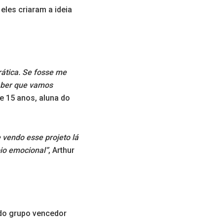
les criaram a ideia
rática. Se fosse me
saber que vamos
de 15 anos, aluna do
 vendo esse projeto lá
io emocional”
, Arthur
 do grupo vencedor