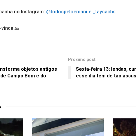
panha no Instagram:
@todospeloemanuel_taysachs
-vinda 🙏
Próximo post
ransforma objetos antigos
Sexta-feira 13: lendas, cu
 de Campo Bom e do
esse dia tem de tão assu
s