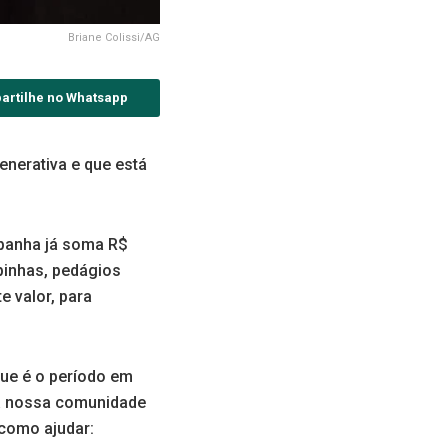
Briane Colissi/AG
artilhe no Whatsapp
erativa e que está
mpanha já soma R$
mpinhas, pedágios
e valor, para
que é o período em
 na nossa comunidade
 como ajudar: