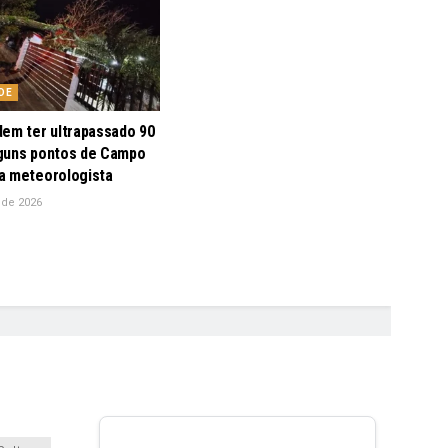
DE
dem ter ultrapassado 90
guns pontos de Campo
a meteorologista
 de 2026