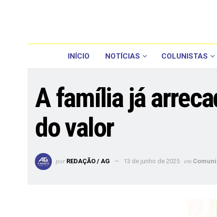
INÍCIO
NOTÍCIAS
COLUNISTAS
A família já arrec
do valor
por
REDAÇÃO / AG
13 de junho de 2025
em
Comuni