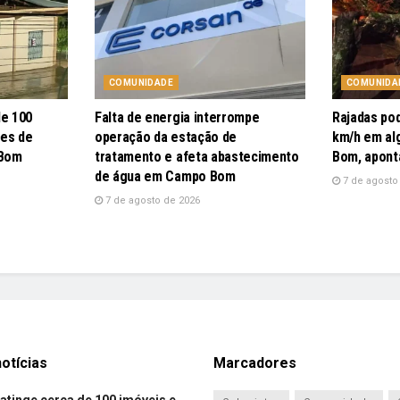
COMUNIDADE
COMUNIDA
de 100
Falta de energia interrompe
Rajadas po
pes de
operação da estação de
km/h em al
 Bom
tratamento e afeta abastecimento
Bom, apont
de água em Campo Bom
7 de agosto
7 de agosto de 2026
otícias
Marcadores
atinge cerca de 100 imóveis e