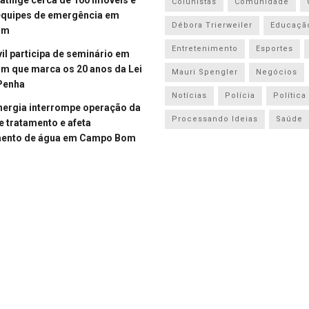
Colunistas
Comunidade
equipes de emergência em
Débora Trierweiler
Educaçã
om
Entretenimento
Esportes
vil participa de seminário em
 que marca os 20 anos da Lei
Mauri Spengler
Negócios
Penha
Notícias
Polícia
Política
energia interrompe operação da
Processando Ideias
Saúde
e tratamento e afeta
mento de água em Campo Bom