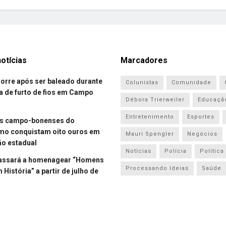
otícias
Marcadores
re após ser baleado durante
Colunistas
Comunidade
a de furto de fios em Campo
Débora Trierweiler
Educaçã
Entretenimento
Esportes
es campo-bonenses do
smo conquistam oito ouros em
Mauri Spengler
Negócios
o estadual
Notícias
Polícia
Política
assará a homenagear “Homens
Processando Ideias
Saúde
História” a partir de julho de