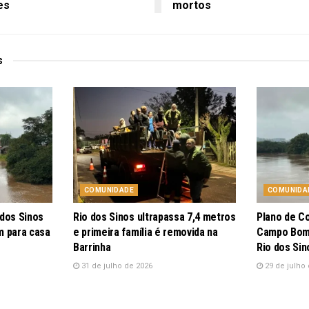
es
mortos
s
COMUNIDADE
COMUNIDA
 dos Sinos
Rio dos Sinos ultrapassa 7,4 metros
Plano de C
m para casa
e primeira família é removida na
Campo Bom 
Barrinha
Rio dos Sin
31 de julho de 2026
29 de julho 