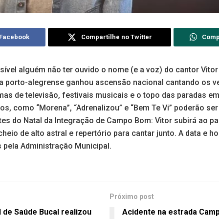
 Facebook
Compartilhe no Twitter
Comp
ível alguém não ter ouvido o nome (e a voz) do cantor Vitor
ista porto-alegrense ganhou ascensão nacional cantando os 
mas de televisão, festivais musicais e o topo das paradas em
os, como “Morena”, “Adrenalizou” e “Bem Te Vi” poderão ser
ntes do Natal da Integração de Campo Bom: Vitor subirá ao p
heio de alto astral e repertório para cantar junto. A data e h
 pela Administração Municipal.
Próximo post
 de Saúde Bucal realizou
Acidente na estrada Camp