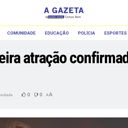
COMUNIDADE
EDUCAÇÃO
POLÍCIA
ESPORTES
meira atração confirma
A
0
0
nidade
A