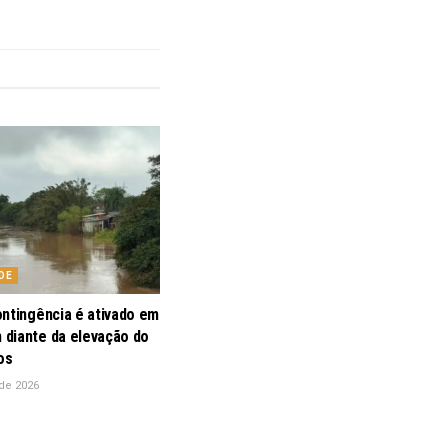
DE
ontingência é ativado em
diante da elevação do
os
de 2026