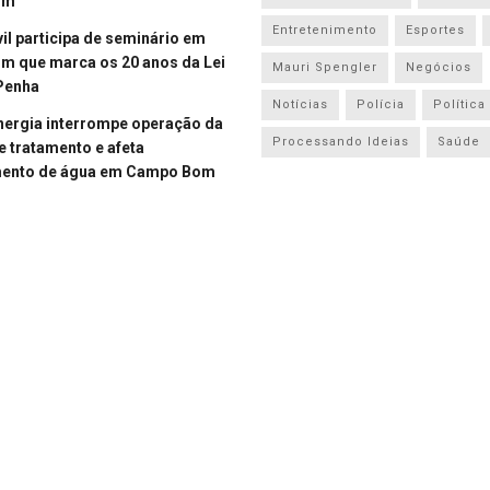
om
Entretenimento
Esportes
vil participa de seminário em
 que marca os 20 anos da Lei
Mauri Spengler
Negócios
Penha
Notícias
Polícia
Política
energia interrompe operação da
Processando Ideias
Saúde
e tratamento e afeta
mento de água em Campo Bom