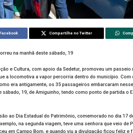
 Facebook
Compartilhe no Twitter
Comp
orreu na manhã deste sábado, 19
ação e Cultura, com apoio da Sedetur, promoveu um passeio 
que a locomotiva a vapor percorria dentro do município. Com di
 como era antigamente, os 35 passageiros embarcaram ness
 sábado, 19, de Amiguinho, tendo como ponto de partida o E
usão ao Dia Estadual do Patrimônio, comemorado no dia 17 d
exemplo, na segunda viagem, teve uma senhora que veio de P
asceu em Campo Bom, e quando viu a divulgação ficou feliz e f