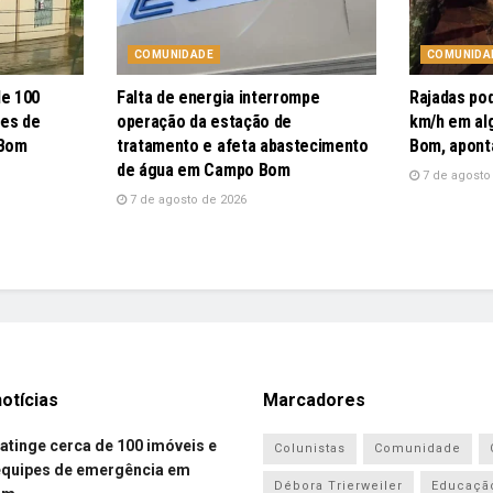
COMUNIDADE
COMUNIDA
de 100
Falta de energia interrompe
Rajadas po
pes de
operação da estação de
km/h em al
 Bom
tratamento e afeta abastecimento
Bom, apont
de água em Campo Bom
7 de agosto
7 de agosto de 2026
otícias
Marcadores
atinge cerca de 100 imóveis e
Colunistas
Comunidade
equipes de emergência em
Débora Trierweiler
Educaçã