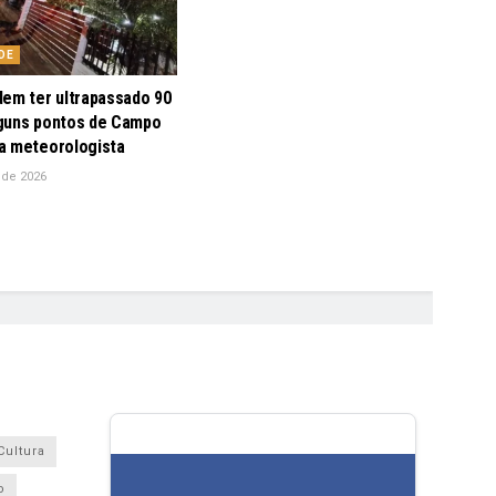
DE
dem ter ultrapassado 90
guns pontos de Campo
a meteorologista
 de 2026
Cultura
o