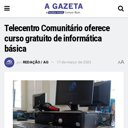
Telecentro Comunitário oferece
curso gratuito de informática
básica
A
por
REDAÇÃO / AG
17 de março de 2023
A