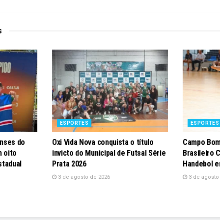
s
ESPORTES
ESPORTES
nses do
Oxi Vida Nova conquista o título
Campo Bom
 oito
invicto do Municipal de Futsal Série
Brasileiro 
stadual
Prata 2026
Handebol e
3 de agosto de 2026
3 de agosto