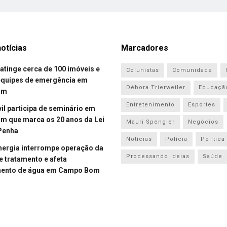
otícias
Marcadores
atinge cerca de 100 imóveis e
Colunistas
Comunidade
equipes de emergência em
Débora Trierweiler
Educaçã
om
Entretenimento
Esportes
vil participa de seminário em
 que marca os 20 anos da Lei
Mauri Spengler
Negócios
Penha
Notícias
Polícia
Política
energia interrompe operação da
Processando Ideias
Saúde
e tratamento e afeta
mento de água em Campo Bom