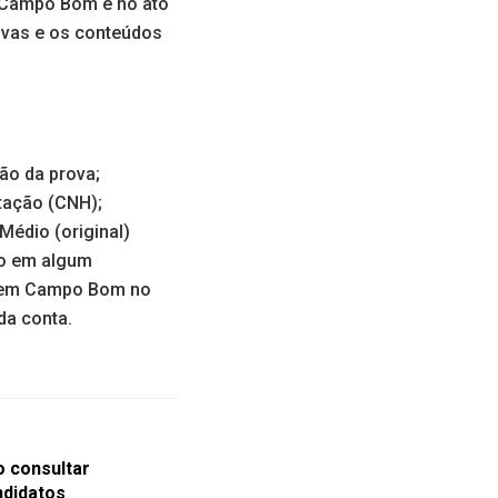
e Campo Bom e no ato
ovas e os conteúdos
ão da prova;
itação (CNH);
Médio (original)
ão em algum
do em Campo Bom no
da conta.
o consultar
ndidatos