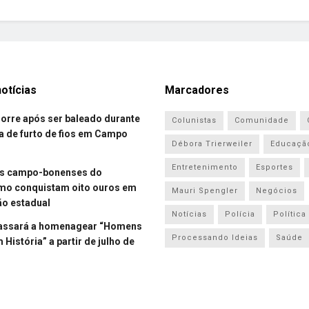
otícias
Marcadores
re após ser baleado durante
Colunistas
Comunidade
a de furto de fios em Campo
Débora Trierweiler
Educaçã
Entretenimento
Esportes
es campo-bonenses do
smo conquistam oito ouros em
Mauri Spengler
Negócios
o estadual
Notícias
Polícia
Política
assará a homenagear “Homens
Processando Ideias
Saúde
História” a partir de julho de