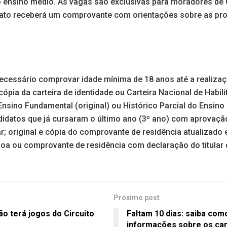
r o ensino médio. As vagas são exclusivas para moradores d
dato receberá um comprovante com orientações sobre as pr
necessário comprovar idade mínima de 18 anos até a realizaç
 cópia da carteira de identidade ou Carteira Nacional de Habil
Ensino Fundamental (original) ou Histórico Parcial do Ensino 
idatos que já cursaram o último ano (3º ano) com aprovaç
r; original e cópia do comprovante de residência atualiza
oa ou comprovante de residência com declaração do titular 
Próximo post
o terá jogos do Circuito
Faltam 10 dias: saiba com
informações sobre os ca