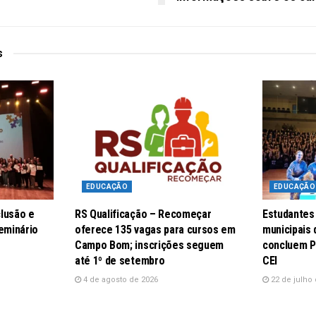
s
EDUCAÇÃO
EDUCAÇÃO
lusão e
RS Qualificação – Recomeçar
Estudantes
eminário
oferece 135 vagas para cursos em
municipais
Campo Bom; inscrições seguem
concluem P
até 1º de setembro
CEI
4 de agosto de 2026
22 de julho 