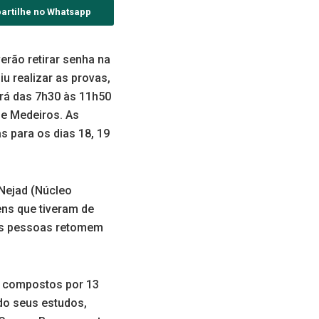
artilhe no Whatsapp
erão retirar senha na
u realizar as provas,
erá das 7h30 às 11h50
de Medeiros. As
s para os dias 18, 19
Nejad (Núcleo
ens que tiveram de
sas pessoas retomem
o compostos por 13
do seus estudos,