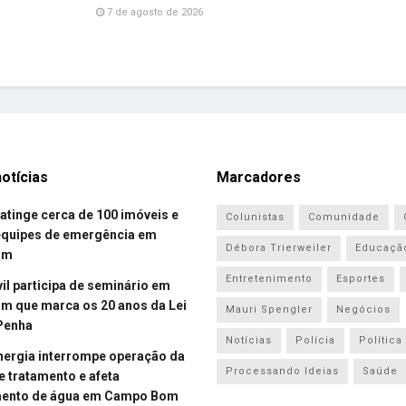
7 de agosto de 2026
otícias
Marcadores
atinge cerca de 100 imóveis e
Colunistas
Comunidade
equipes de emergência em
Débora Trierweiler
Educaçã
om
Entretenimento
Esportes
vil participa de seminário em
 que marca os 20 anos da Lei
Mauri Spengler
Negócios
Penha
Notícias
Polícia
Política
energia interrompe operação da
Processando Ideias
Saúde
e tratamento e afeta
mento de água em Campo Bom