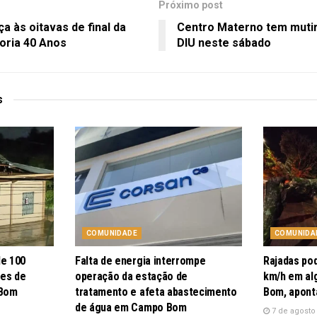
Próximo post
 às oitavas de final da
Centro Materno tem mutir
oria 40 Anos
DIU neste sábado
s
COMUNIDADE
COMUNIDA
de 100
Falta de energia interrompe
Rajadas po
pes de
operação da estação de
km/h em al
 Bom
tratamento e afeta abastecimento
Bom, apont
de água em Campo Bom
7 de agosto