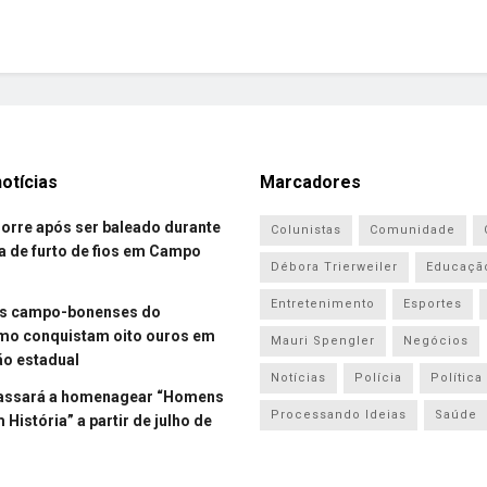
otícias
Marcadores
re após ser baleado durante
Colunistas
Comunidade
a de furto de fios em Campo
Débora Trierweiler
Educaçã
Entretenimento
Esportes
es campo-bonenses do
smo conquistam oito ouros em
Mauri Spengler
Negócios
o estadual
Notícias
Polícia
Política
assará a homenagear “Homens
Processando Ideias
Saúde
História” a partir de julho de