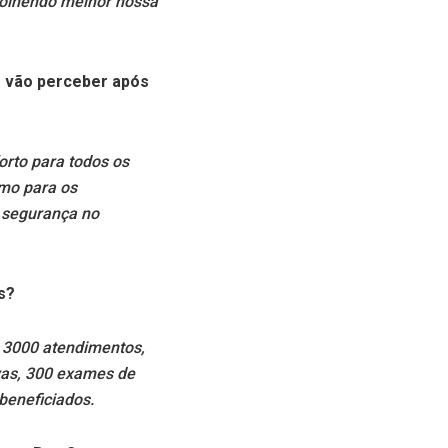
colhendo melhor nossa
e vão perceber após
rto para todos os
mo para os
 segurança no
s?
 3000 atendimentos,
ivas, 300 exames de
beneficiados.