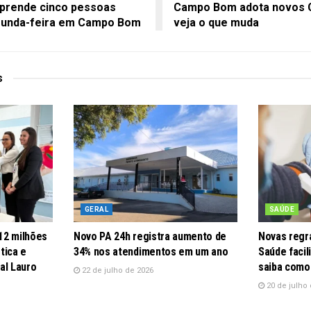
 prende cinco pessoas
Campo Bom adota novos C
egunda-feira em Campo Bom
veja o que muda
s
GERAL
SAÚDE
12 milhões
Novo PA 24h registra aumento de
Novas regra
tica e
34% nos atendimentos em um ano
Saúde faci
al Lauro
saiba como
22 de julho de 2026
20 de julho 