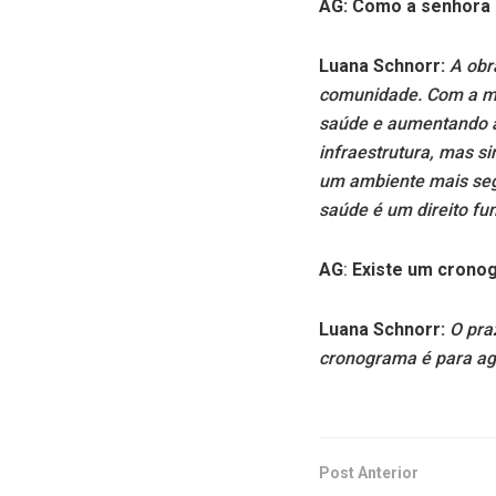
AG:
Como a senhora a
Luana Schnorr:
A obr
comunidade. Com a mo
saúde e aumentando a
infraestrutura, mas s
um ambiente mais segu
saúde é um direito fu
AG
:
Existe um cronog
Luana Schnorr:
O pra
cronograma é para ag
Post Anterior