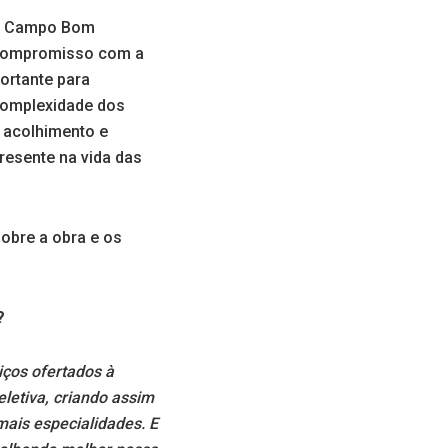
 de Campo Bom
e compromisso com a
ortante para
 complexidade dos
s acolhimento e
resente na vida das
sobre a obra e os
?
iços ofertados à
letiva, criando assim
mais especialidades. E