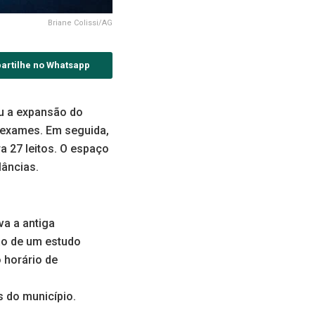
Briane Colissi/AG
artilhe no Whatsapp
ou a expansão do
e exames. Em seguida,
a 27 leitos. O espaço
lâncias.
va a antiga
ão de um estudo
 horário de
s do município.