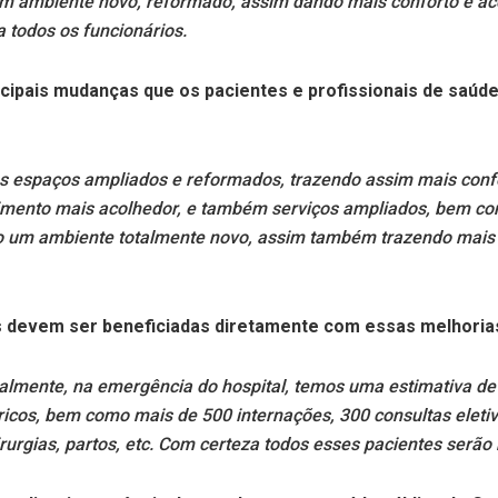
 um ambiente novo, reformado, assim dando mais conforto e a
 todos os funcionários.
ncipais mudanças que os pacientes e profissionais de saúd
?
s espaços ampliados e reformados, trazendo assim mais confo
imento mais acolhedor, e também serviços ampliados, bem co
ão um ambiente totalmente novo, assim também trazendo mais
 devem ser beneficiadas diretamente com essas melhoria
lmente, na emergência do hospital, temos uma estimativa de
tricos, bem como mais de 500 internações, 300 consultas elet
urgias, partos, etc. Com certeza todos esses pacientes serão 