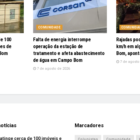
COMUNIDADE
COMUNIDA
de 100
Falta de energia interrompe
Rajadas po
pes de
operação da estação de
km/h em al
 Bom
tratamento e afeta abastecimento
Bom, apont
de água em Campo Bom
7 de agosto
7 de agosto de 2026
otícias
Marcadores
atinge cerca de 100 imóveis e
Colunistas
Comunidade