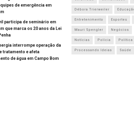
equipes de emergência em
Débora Trierweiler
Educaçã
om
Entretenimento
Esportes
vil participa de seminário em
 que marca os 20 anos da Lei
Mauri Spengler
Negócios
Penha
Notícias
Polícia
Política
energia interrompe operação da
Processando Ideias
Saúde
e tratamento e afeta
mento de água em Campo Bom