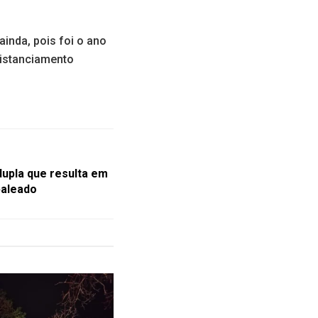
nda, pois foi o ano
distanciamento
dupla que resulta em
baleado