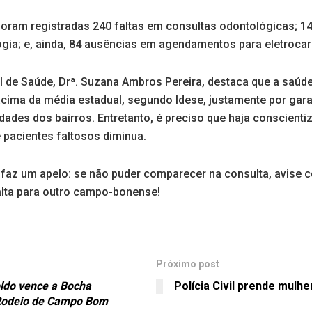
oram registradas 240 faltas em consultas odontológicas; 141
logia; e, ainda, 84 ausências em agendamentos para eletroca
al de Saúde, Drª. Suzana Ambros Pereira, destaca que a saúd
cima da média estadual, segundo Idese, justamente por gara
dades dos bairros. Entretanto, é preciso que haja conscient
 pacientes faltosos diminua.
a faz um apelo: se não puder comparecer na consulta, avise 
 falta para outro campo-bonense!
Próximo post
ldo vence a Bocha
Polícia Civil prende mulhe
Rodeio de Campo Bom