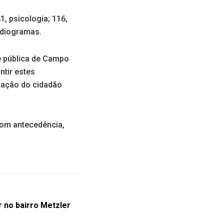
, psicologia; 116,
rdiogramas.
e pública de Campo
ntir estes
ização do cidadão
com antecedência,
r no bairro Metzler