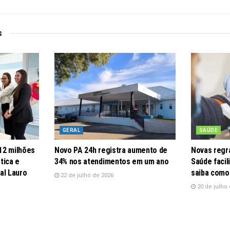
s
GERAL
SAÚDE
12 milhões
Novo PA 24h registra aumento de
Novas regra
tica e
34% nos atendimentos em um ano
Saúde faci
al Lauro
saiba como
22 de julho de 2026
20 de julho 