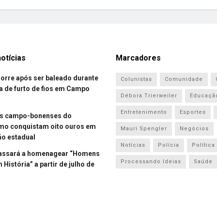
otícias
Marcadores
re após ser baleado durante
Colunistas
Comunidade
a de furto de fios em Campo
Débora Trierweiler
Educaçã
Entretenimento
Esportes
es campo-bonenses do
smo conquistam oito ouros em
Mauri Spengler
Negócios
o estadual
Notícias
Polícia
Política
assará a homenagear “Homens
Processando Ideias
Saúde
História” a partir de julho de