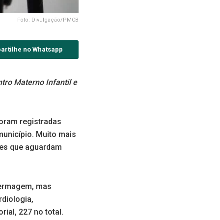
Foto: Divulgação/PMCB
artilhe no Whatsapp
tro Materno Infantil e
oram registradas
unicípio. Muito mais
ntes que aguardam
fermagem, mas
diologia,
ial, 227 no total.