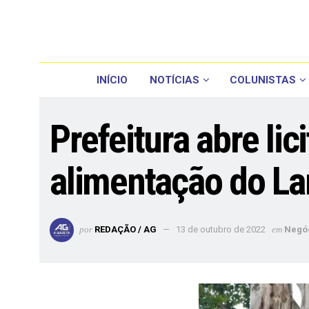
INÍCIO
NOTÍCIAS
COLUNISTAS
Prefeitura abre li
alimentação do La
por
REDAÇÃO / AG
13 de outubro de 2022
em
Negó