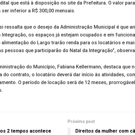
dital que está à disposição no site da Prefeitura. O valor par
ser inferior a R$ 300,00 mensais.
si ressalta que o desejo da Administração Municipal é que an
da Integração, os espaços já estejam ocupados e em funcio
e alimentação do Largo trarão renda para os locatários e ma
 pessoas que participarão do Natal da Integração”, observa 
ministração do Município, Fabiana Kellermann, destaca que n
a do contrato, o locatário deverá dar início às atividades, co
amento. O período de locação será de 12 meses, prorrogável 
o.
Próximo post
tos 2 tempos acontece
Direitos da mulher com c