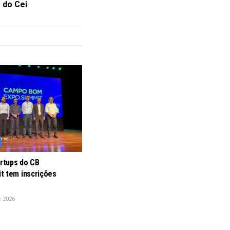
 do Cei
artups do CB
t tem inscrições
e 2026