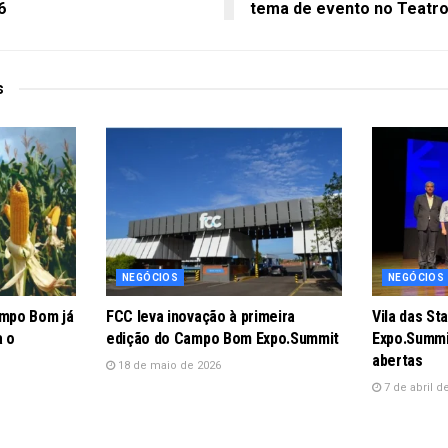
6
tema de evento no Teatro
s
NEGÓCIOS
NEGÓCIOS
ampo Bom já
FCC leva inovação à primeira
Vila das St
a o
edição do Campo Bom Expo.Summit
Expo.Summi
abertas
18 de maio de 2026
7 de abril d