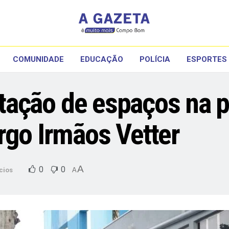
COMUNIDADE
EDUCAÇÃO
POLÍCIA
ESPORTES
citação de espaços na 
rgo Irmãos Vetter
A
0
0
cios
A