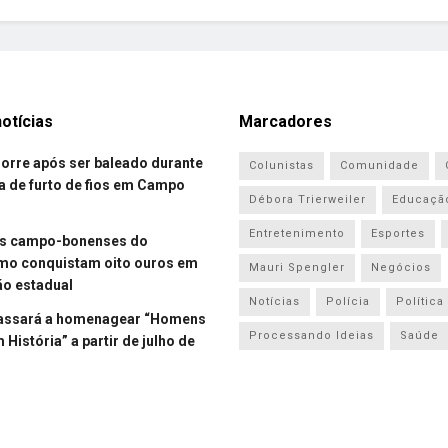
otícias
Marcadores
re após ser baleado durante
Colunistas
Comunidade
a de furto de fios em Campo
Débora Trierweiler
Educaçã
Entretenimento
Esportes
es campo-bonenses do
smo conquistam oito ouros em
Mauri Spengler
Negócios
o estadual
Notícias
Polícia
Política
assará a homenagear “Homens
Processando Ideias
Saúde
História” a partir de julho de