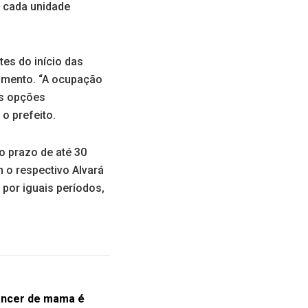
a cada unidade
tes do início das
namento. “A ocupação
is opções
o prefeito.
o prazo de até 30
m o respectivo Alvará
por iguais períodos,
âncer de mama é