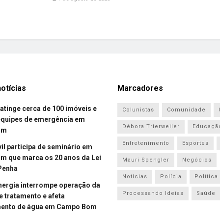
otícias
Marcadores
atinge cerca de 100 imóveis e
Colunistas
Comunidade
equipes de emergência em
Débora Trierweiler
Educaçã
om
Entretenimento
Esportes
vil participa de seminário em
 que marca os 20 anos da Lei
Mauri Spengler
Negócios
Penha
Notícias
Polícia
Política
energia interrompe operação da
Processando Ideias
Saúde
e tratamento e afeta
mento de água em Campo Bom