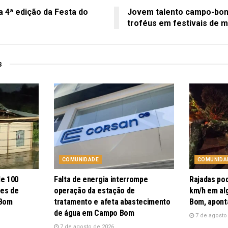
 4ª edição da Festa do
Jovem talento campo-bon
troféus em festivais de m
s
COMUNIDADE
COMUNIDA
de 100
Falta de energia interrompe
Rajadas po
pes de
operação da estação de
km/h em al
 Bom
tratamento e afeta abastecimento
Bom, apont
de água em Campo Bom
7 de agosto
7 de agosto de 2026