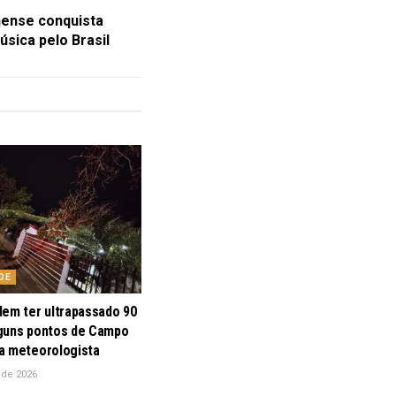
ense conquista
úsica pelo Brasil
DE
dem ter ultrapassado 90
guns pontos de Campo
a meteorologista
 de 2026