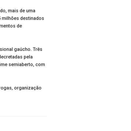
odo, mais de uma
25 milhões destinados
amentos de
isional gaúcho. Três
decretadas pela
egime semiaberto, com
drogas, organização