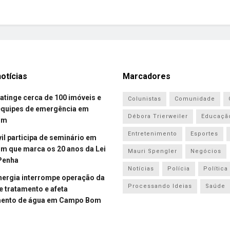
otícias
Marcadores
atinge cerca de 100 imóveis e
Colunistas
Comunidade
equipes de emergência em
Débora Trierweiler
Educaçã
om
Entretenimento
Esportes
vil participa de seminário em
 que marca os 20 anos da Lei
Mauri Spengler
Negócios
Penha
Notícias
Polícia
Política
energia interrompe operação da
Processando Ideias
Saúde
e tratamento e afeta
mento de água em Campo Bom