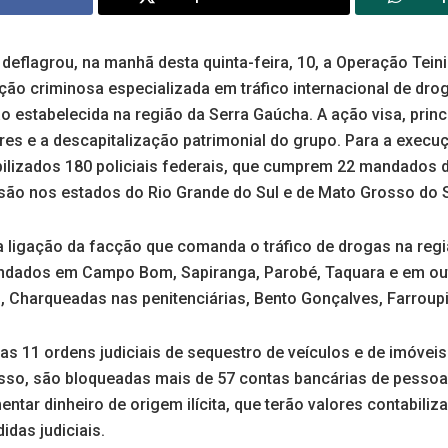
) deflagrou, na manhã desta quinta-feira, 10, a Operação Tein
ção criminosa especializada em tráfico internacional de dro
 estabelecida na região da Serra Gaúcha. A ação visa, princ
eres e a descapitalização patrimonial do grupo. Para a exec
ilizados 180 policiais federais, que cumprem 22 mandados d
são nos estados do Rio Grande do Sul e de Mato Grosso do S
a ligação da facção que comanda o tráfico de drogas na regi
dados em Campo Bom, Sapiranga, Parobé, Taquara e em out
 Charqueadas nas penitenciárias, Bento Gonçalves, Farroupil
 11 ordens judiciais de sequestro de veículos e de imóveis
isso, são bloqueadas mais de 57 contas bancárias de pessoa
entar dinheiro de origem ilícita, que terão valores contabili
das judiciais.