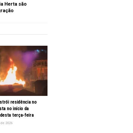
ia Herta são
gração
strói residência no
sta no início da
desta terça-feira
 de 2026