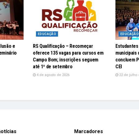
EDUCAÇÃO
EDUCAÇÃO
lusão e
RS Qualificação – Recomeçar
Estudantes
eminário
oferece 135 vagas para cursos em
municipais
Campo Bom; inscrições seguem
concluem P
até 1º de setembro
CEI
4 de agosto de 2026
22 de julho 
otícias
Marcadores