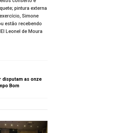
feitos conserto e
quete; pintura externa
 exercício, Simone
ou estão recebendo
MEI Leonel de Moura
r disputam as onze
ampo Bom