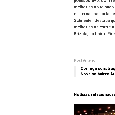
poliesportivo. Com re
melhorias no telhado 
e interna das portas 
Schneider, destaca q
melhorias na estrutur
Brizola, no bairro Fir
Post Anterior
Começa construçã
Nova no bairro A
Notícias
relacionada