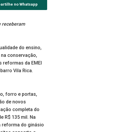
artilhe no Whatsapp
e receberam
alidade do ensino,
m na conservação,
as reformas da EMEI
barro Vila Rica.
o, forro e portas,
ção de novos
alação completa do
e R$ 135 mil. Na
a reforma do ginásio