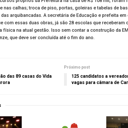
cursos próprios da Prefeitura na casa de R$ 108 mil, foram 
e nas calhas; troca de piso, portas, goleiras e tabelas de bas
e das arquibancadas. A secretária de Educação e prefeita em
ue com essas duas obras, já são 28 escolas que receberam 
a física na atual gestão. Isso sem contar a construção da E
enze, que deve ser concluída até o fim do ano.
Próximo post
o das 89 casas do Vida
125 candidatos a vereado
urora
vagas para câmara de C
s