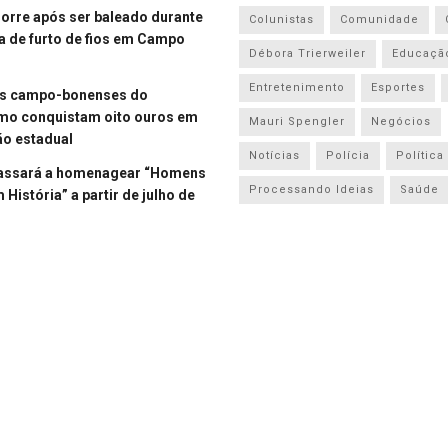
re após ser baleado durante
Colunistas
Comunidade
a de furto de fios em Campo
Débora Trierweiler
Educaçã
Entretenimento
Esportes
es campo-bonenses do
smo conquistam oito ouros em
Mauri Spengler
Negócios
o estadual
Notícias
Polícia
Política
assará a homenagear “Homens
Processando Ideias
Saúde
História” a partir de julho de