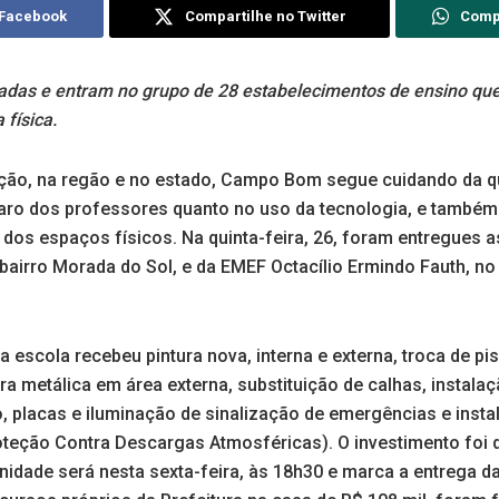
 Facebook
Compartilhe no Twitter
Comp
adas e entram no grupo de 28 estabelecimentos de ensino qu
 física.
ão, na regão e no estado, Campo Bom segue cuidando da qu
paro dos professores quanto no uso da tecnologia, e també
 dos espaços físicos. Na quinta-feira, 26, foram entregues 
bairro Morada do Sol, e da EMEF Octacílio Ermindo Fauth, no 
 escola recebeu pintura nova, interna e externa, troca de pis
ra metálica em área externa, substituição de calhas, instala
o, placas e iluminação de sinalização de emergências e inst
teção Contra Descargas Atmosféricas). O investimento foi d
enidade será nesta sexta-feira, às 18h30 e marca a entrega d