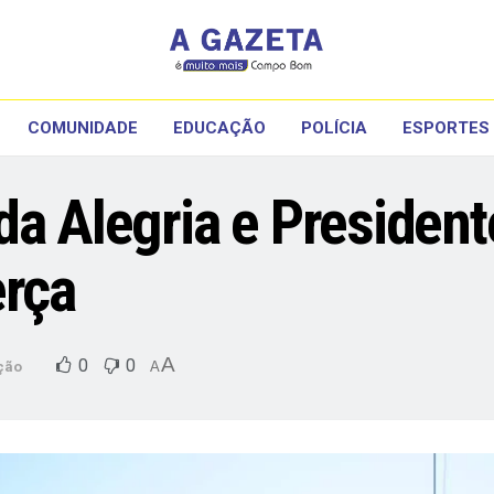
COMUNIDADE
EDUCAÇÃO
POLÍCIA
ESPORTES
da Alegria e President
erça
A
0
0
ção
A