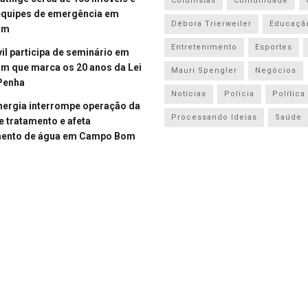
Colunistas
Comunidade
equipes de emergência em
Débora Trierweiler
Educaçã
om
Entretenimento
Esportes
vil participa de seminário em
 que marca os 20 anos da Lei
Mauri Spengler
Negócios
Penha
Notícias
Polícia
Política
energia interrompe operação da
Processando Ideias
Saúde
e tratamento e afeta
mento de água em Campo Bom