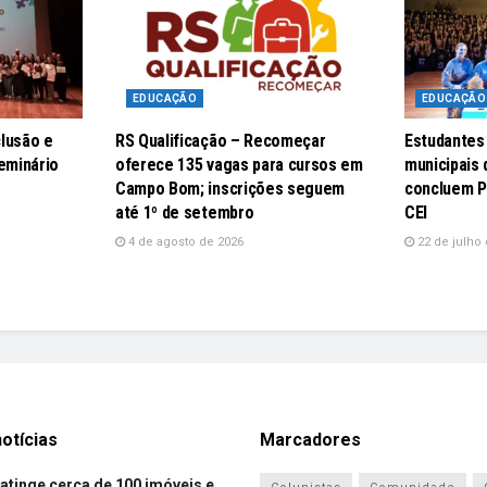
EDUCAÇÃO
EDUCAÇÃO
lusão e
RS Qualificação – Recomeçar
Estudantes
eminário
oferece 135 vagas para cursos em
municipais
Campo Bom; inscrições seguem
concluem P
até 1º de setembro
CEI
4 de agosto de 2026
22 de julho 
otícias
Marcadores
atinge cerca de 100 imóveis e