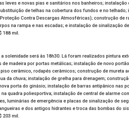
ias leves e novas pias e sanitários nos banheiros; instalação
ubstituição de telhas na cobertura dos fundos e no telhado;
 Proteção Contra Descargas Atmosféricas); construção de 
rpos na rampa e nas escadas; e instalação de sinalização d
$ 188 mil.
a solenidade será às 18h30. Lá foram realizados pintura exte
s de madeira por portas metálicas; instalação de novo portão
o, piso cerâmico, rodapés cerâmicos; construção de mureta a
ua da chuva; instalação de grelha para drenagem; construção
nova porta do ginásio; instalação de barras antipânico nas po
na quadra poliesportiva; instalação de central de alarme con
res, luminárias de emergência e placas de sinalização de se
mangueiras e dos antigos hidrantes e troca das bombas do si
$ 203 mil.