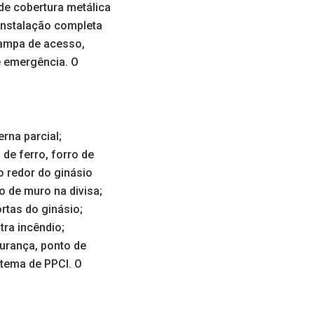
 de cobertura metálica
 instalação completa
rampa de acesso,
e emergência. O
rna parcial;
 de ferro, forro de
o redor do ginásio
 de muro na divisa;
rtas do ginásio;
tra incêndio;
gurança, ponto de
stema de PPCI. O