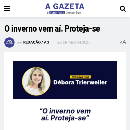
O inverno vem aí. Proteja-se
A
por
REDAÇÃO / AG
26 de maio de 2025
A