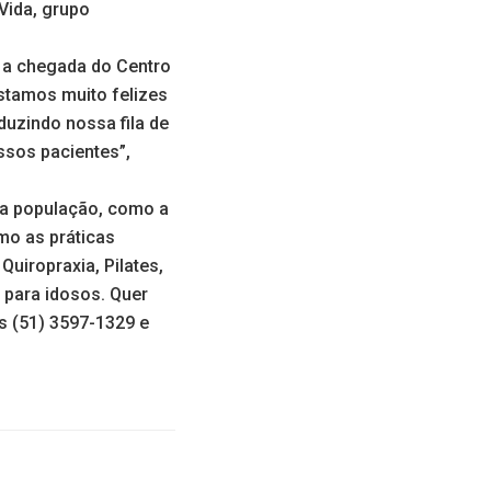
Vida, grupo
 a chegada do Centro
Estamos muito felizes
duzindo nossa fila de
ssos pacientes”,
 a população, como a
mo as práticas
uiropraxia, Pilates,
a para idosos. Quer
s (51) 3597-1329 e