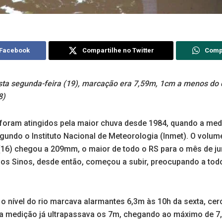
 Facebook
Compartilhe no Twitter
Comp
sta segunda-feira (19), marcação era 7,59m, 1cm a menos do q
8)
oram atingidos pela maior chuva desde 1984, quando a me
egundo o Instituto Nacional de Meteorologia (Inmet). O volu
 (16) chegou a 209mm, o maior de todo o RS para o mês de j
 dos Sinos, desde então, começou a subir, preocupando a to
 o nível do rio marcava alarmantes 6,3m às 10h da sexta, ce
 a medição já ultrapassava os 7m, chegando ao máximo de 7