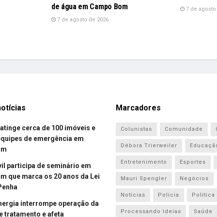
de água em Campo Bom
7 de agosto
7 de agosto de 2026
otícias
Marcadores
atinge cerca de 100 imóveis e
Colunistas
Comunidade
equipes de emergência em
Débora Trierweiler
Educaçã
om
Entretenimento
Esportes
vil participa de seminário em
 que marca os 20 anos da Lei
Mauri Spengler
Negócios
Penha
Notícias
Polícia
Política
energia interrompe operação da
Processando Ideias
Saúde
e tratamento e afeta