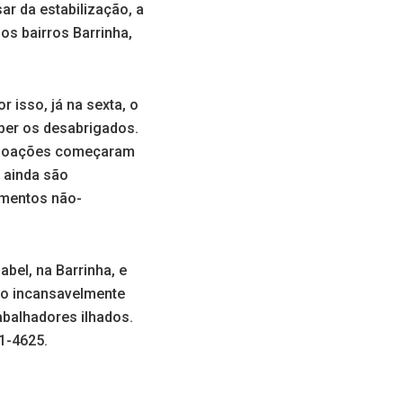
ar da estabilização, a
os bairros Barrinha,
 isso, já na sexta, o
eber os desabrigados.
s doações começaram
 ainda são
imentos não-
bel, na Barrinha, e
ndo incansavelmente
rabalhadores ilhados.
1-4625.