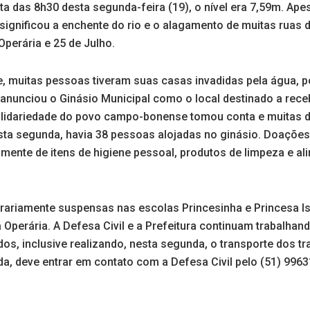
ta das 8h30 desta segunda-feira (19), o nível era 7,59m. Apes
ignificou a enchente do rio e o alagamento de muitas ruas d
 Operária e 25 de Julho.
 muitas pessoas tiveram suas casas invadidas pela água, por
i anunciou o Ginásio Municipal como o local destinado a rec
 solidariedade do povo campo-bonense tomou conta e muita
esta segunda, havia 38 pessoas alojadas no ginásio. Doações
mente de itens de higiene pessoal, produtos de limpeza e al
rariamente suspensas nas escolas Princesinha e Princesa Isa
 Operária. A Defesa Civil e a Prefeitura continuam trabalha
ados, inclusive realizando, nesta segunda, o transporte dos t
a, deve entrar em contato com a Defesa Civil pelo (51) 9963