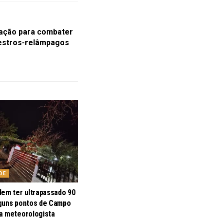
eração para combater
uestros-relâmpagos
DE
dem ter ultrapassado 90
guns pontos de Campo
a meteorologista