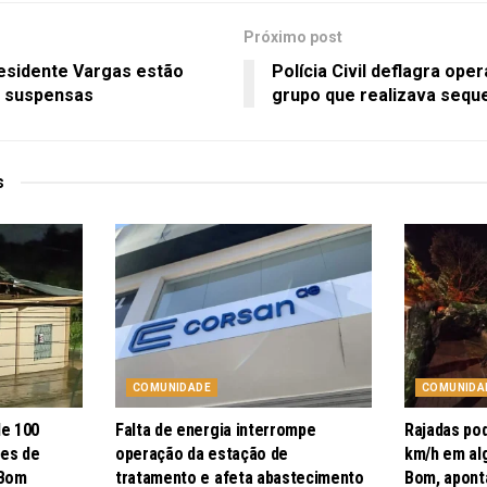
Próximo post
esidente Vargas estão
Polícia Civil deflagra op
 suspensas
grupo que realizava seq
s
COMUNIDADE
COMUNIDA
de 100
Falta de energia interrompe
Rajadas po
pes de
operação da estação de
km/h em al
 Bom
tratamento e afeta abastecimento
Bom, apont