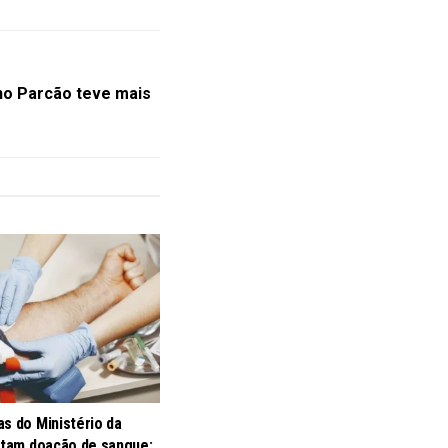
no Parcão teve mais
s do Ministério da
litam doação de sangue;