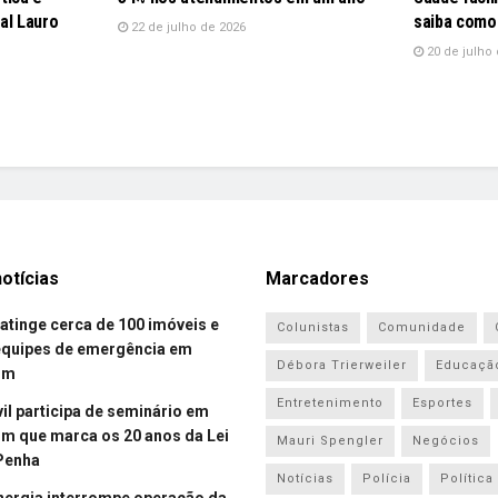
al Lauro
saiba como
22 de julho de 2026
20 de julho 
otícias
Marcadores
atinge cerca de 100 imóveis e
Colunistas
Comunidade
equipes de emergência em
Débora Trierweiler
Educaçã
om
Entretenimento
Esportes
vil participa de seminário em
 que marca os 20 anos da Lei
Mauri Spengler
Negócios
Penha
Notícias
Polícia
Política
energia interrompe operação da