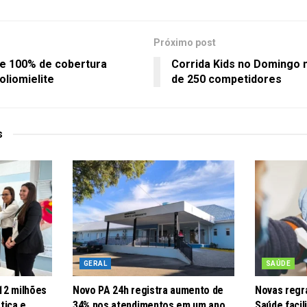
Próximo post
e 100% de cobertura
Corrida Kids no Domingo 
poliomielite
de 250 competidores
s
GERAL
SAÚDE
12 milhões
Novo PA 24h registra aumento de
Novas regra
tica e
34% nos atendimentos em um ano
Saúde faci