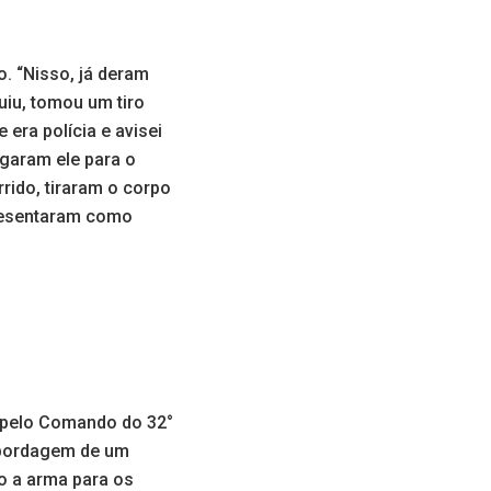
o. “Nisso, já deram
uiu, tomou um tiro
 era polícia e avisei
ogaram ele para o
rido, tiraram o corpo
presentaram como
a pelo Comando do 32°
 abordagem de um
o a arma para os