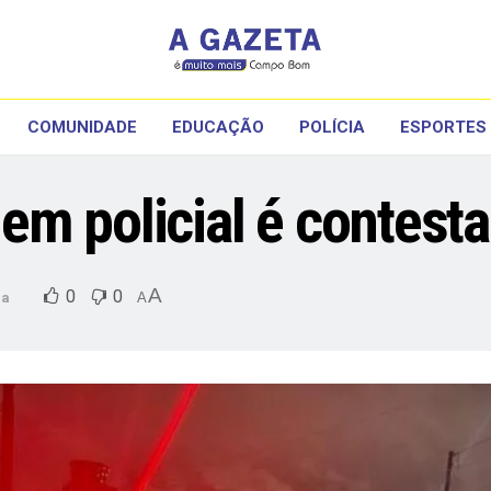
COMUNIDADE
EDUCAÇÃO
POLÍCIA
ESPORTES
m policial é contesta
A
0
0
ia
A