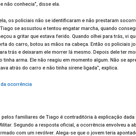
e não conhecia”, disse ela.
a, os policiais não se identificaram e não prestaram socorr
 O Tiago se assustou e tentou engatar marcha, quando conseg
çou a gritar que estava ferido. Quando olhei para trás, vi que
porta do carro, botou as mãos na cabeça. Então os policiais j
ra trás e deixaram ele morrer lá mesmo. Depois dele ter mor
não tinha arma. Ele não reagiu em momento algum. Não se a
stava atrás do carro e não tinha sirene ligada”, explica.
 da ocorrência
 pelos familiares de Tiago é contraditória à explicação dad
ilitar. Segundo a resposta oficial, a ocorrência envolveu a
 armado com um revólver. Alega-se que o jovem teria apontad