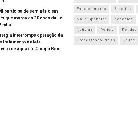
om
Entretenimento
Esportes
vil participa de seminário em
 que marca os 20 anos da Lei
Mauri Spengler
Negócios
Penha
Notícias
Polícia
Política
energia interrompe operação da
Processando Ideias
Saúde
e tratamento e afeta
mento de água em Campo Bom