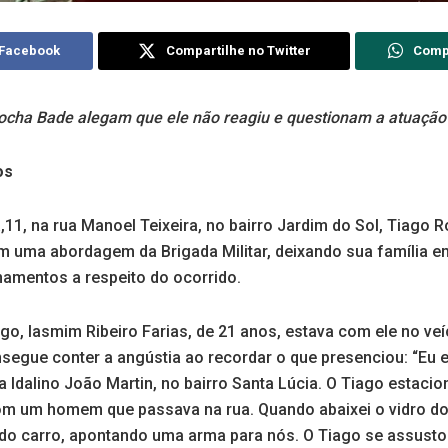
 Facebook
Compartilhe no Twitter
Comp
ocha Bade alegam que ele não reagiu e questionam a atuação 
jos
a,11, na rua Manoel Teixeira, no bairro Jardim do Sol, Tiago
m uma abordagem da Brigada Militar, deixando sua família em
namentos a respeito do ocorrido.
go, Iasmim Ribeiro Farias, de 21 anos, estava com ele no v
egue conter a angústia ao recordar o que presenciou: “Eu 
a Idalino João Martin, no bairro Santa Lúcia. O Tiago estaci
 com um homem que passava na rua. Quando abaixei o vidro d
o carro, apontando uma arma para nós. O Tiago se assusto