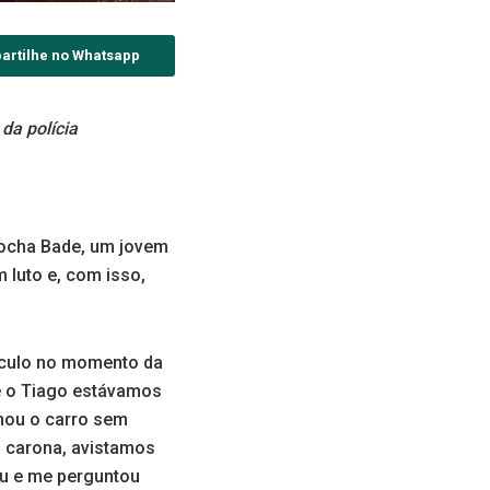
artilhe no Whatsapp
da polícia
 Rocha Bade, um jovem
 luto e, com isso,
eículo no momento da
e o Tiago estávamos
onou o carro sem
o carona, avistamos
u e me perguntou