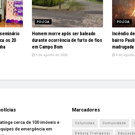
POLÍCIA
POLÍCIA
e seminário
Homem morre após ser baleado
Incêndio de
a os 20
durante ocorrência de furto de fios
bairro Pauli
nha
em Campo Bom
madrugada 
5 de agosto de 2026
4 de agosto
otícias
Marcadores
atinge cerca de 100 imóveis e
Colunistas
Comunidade
equipes de emergência em
Débora Trierweiler
Educaçã