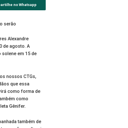
artilhe no Whatsapp
o serão
ores Alexandre
0 de agosto. A
o solene em 15 de
elos nossos CTGs,
adãos que essa
virá como forma de
e também como
eta Gênifer.
ompanhada também de