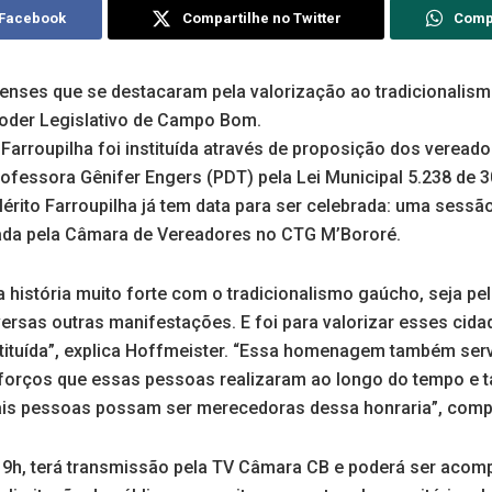
 Facebook
Compartilhe no Twitter
Comp
ses que se destacaram pela valorização ao tradicionalism
oder Legislativo de Campo Bom.
 Farroupilha foi instituída através de proposição dos veread
ofessora Gênifer Engers (PDT) pela Lei Municipal 5.238 de 3
érito Farroupilha já tem data para ser celebrada: uma sessã
ada pela Câmara de Vereadores no CTG M’Bororé.
istória muito forte com o tradicionalismo gaúcho, seja p
rsas outras manifestações. E foi para valorizar esses cid
tituída”, explica Hoffmeister. “Essa homenagem também ser
esforços que essas pessoas realizaram ao longo do tempo 
ais pessoas possam ser merecedoras dessa honraria”, compl
 19h, terá transmissão pela TV Câmara CB e poderá ser ac