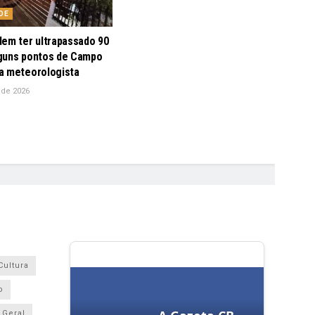
DE
dem ter ultrapassado 90
guns pontos de Campo
a meteorologista
 de 2026
Cultura
o
Geral