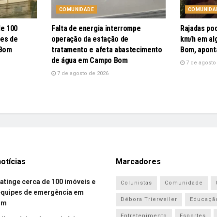
COMUNIDADE
COMUNIDA
de 100
Falta de energia interrompe
Rajadas po
pes de
operação da estação de
km/h em al
 Bom
tratamento e afeta abastecimento
Bom, apont
de água em Campo Bom
7 de agosto
7 de agosto de 2026
otícias
Marcadores
atinge cerca de 100 imóveis e
Colunistas
Comunidade
equipes de emergência em
Débora Trierweiler
Educaçã
om
Entretenimento
Esportes