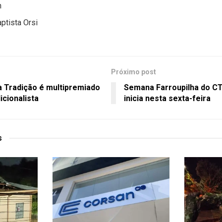
n
ptista Orsi
Próximo post
 Tradição é multipremiado
Semana Farroupilha do CT
cionalista
inicia nesta sexta-feira
s