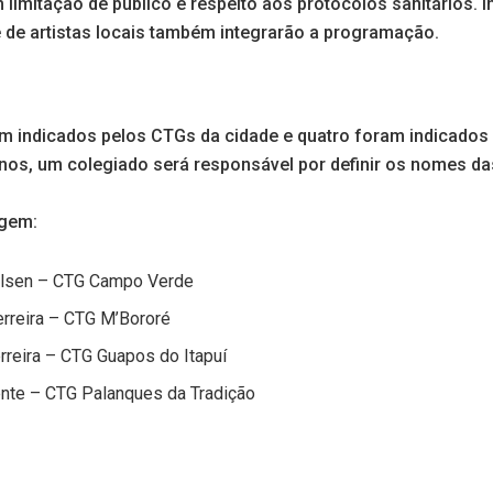
limitação de público e respeito aos protocolos sanitários. I
 de artistas locais também integrarão a programação.
m indicados pelos CTGs da cidade e quatro foram indicados 
anos, um colegiado será responsável por definir os nomes d
gem:
aelsen – CTG Campo Verde
erreira – CTG M’Bororé
rreira – CTG Guapos do Itapuí
ente – CTG Palanques da Tradição