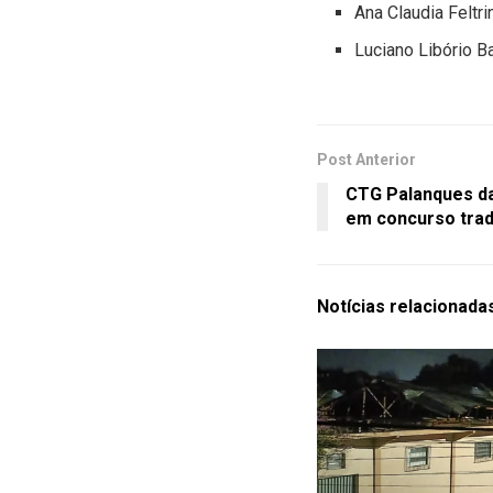
Ana Claudia Feltri
Luciano Libório Ba
Post Anterior
CTG Palanques da
em concurso tradi
Notícias
relacionada