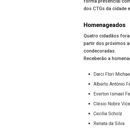
forma presencial com 
dos CTGs da cidade e
Homenageados
Quatro cidadãos fora
partir dos próximos 
condecoradas.
Receberão a homena
Darci Flori Mich
Alberto Antônio F
Everton Ismael Fe
Clésio Nobre Vic
Cecília Scholz
Renata da Silva