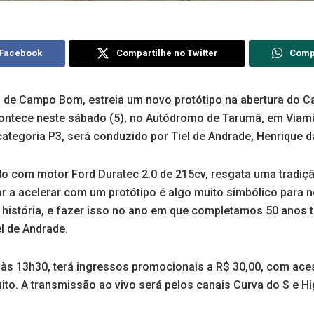
 Facebook
Compartilhe no Twitter
Comp
, de Campo Bom, estreia um novo protótipo na abertura do
contece neste sábado (5), no Autódromo de Tarumã, em Via
tegoria P3, será conduzido por Tiel de Andrade, Henrique da S
do com motor Ford Duratec 2.0 de 215cv, resgata uma tradiç
r a acelerar com um protótipo é algo muito simbólico para n
história, e fazer isso no ano em que completamos 50 anos t
el de Andrade.
 às 13h30, terá ingressos promocionais a R$ 30,00, com ac
ito. A transmissão ao vivo será pelos canais Curva do S e H