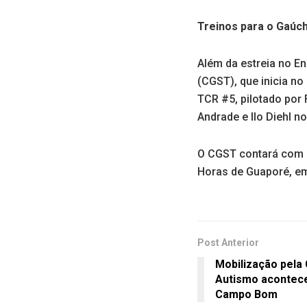
Treinos para o Gaúc
Além da estreia no E
(CGST), que inicia no 
TCR #5, pilotado por 
Andrade e Ilo Diehl 
O CGST contará com ma
Horas de Guaporé, em
Post Anterior
Mobilização pela
Autismo acontece
Campo Bom