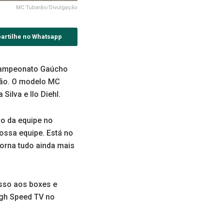
MC Tubarão/Divulgação
artilhe no Whatsapp
 Campeonato Gaúcho
mão. O modelo MC
ilva e Ilo Diehl.
ão da equipe no
ossa equipe. Está no
orna tudo ainda mais
esso aos boxes e
igh Speed TV no