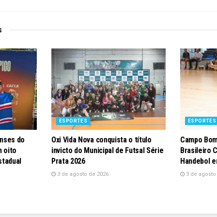
s
ESPORTES
ESPORTES
nses do
Oxi Vida Nova conquista o título
Campo Bom
 oito
invicto do Municipal de Futsal Série
Brasileiro 
stadual
Prata 2026
Handebol e
3 de agosto de 2026
3 de agosto