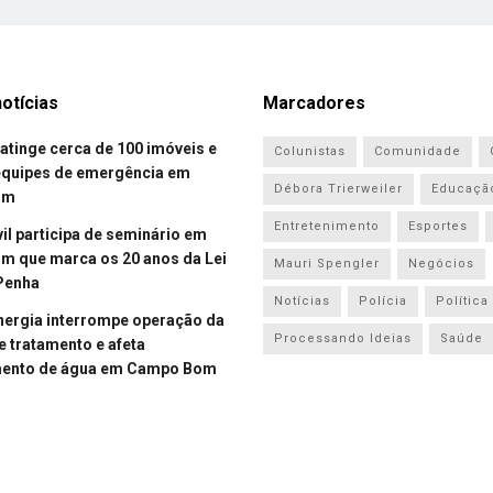
otícias
Marcadores
atinge cerca de 100 imóveis e
Colunistas
Comunidade
equipes de emergência em
Débora Trierweiler
Educaçã
om
Entretenimento
Esportes
vil participa de seminário em
 que marca os 20 anos da Lei
Mauri Spengler
Negócios
Penha
Notícias
Polícia
Política
energia interrompe operação da
Processando Ideias
Saúde
e tratamento e afeta
mento de água em Campo Bom