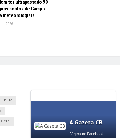
dem ter ultrapassado 90
guns pontos de Campo
a meteorologista
 de 2026
Cultura
o
A Gazeta CB
Geral
Página no Facebook