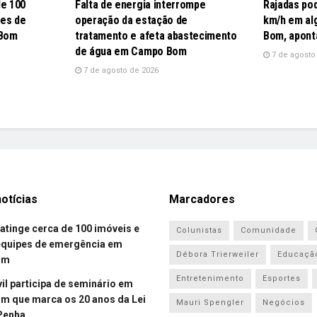
de 100
Falta de energia interrompe
Rajadas po
pes de
operação da estação de
km/h em al
 Bom
tratamento e afeta abastecimento
Bom, apont
de água em Campo Bom
7 de agosto
7 de agosto de 2026
otícias
Marcadores
atinge cerca de 100 imóveis e
Colunistas
Comunidade
equipes de emergência em
Débora Trierweiler
Educaçã
om
Entretenimento
Esportes
vil participa de seminário em
 que marca os 20 anos da Lei
Mauri Spengler
Negócios
Penha