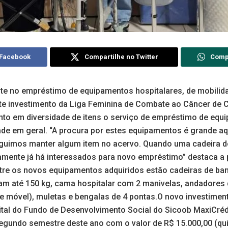
 Facebook
Compartilhe no Twitter
Comp
e no empréstimo de equipamentos hospitalares, de mobilida
te investimento da Liga Feminina de Combate ao Câncer de
to em diversidade de itens o serviço de empréstimo de equ
de em geral. “A procura por estes equipamentos é grande aqu
uimos manter algum item no acervo. Quando uma cadeira de
amente já há interessados para novo empréstimo” destaca a p
ntre os novos equipamentos adquiridos estão cadeiras de ba
am até 150 kg, cama hospitalar com 2 manivelas, andadores 
o e móvel), muletas e bengalas de 4 pontas.O novo investimen
dital do Fundo de Desenvolvimento Social do Sicoob MaxiCréd
egundo semestre deste ano com o valor de R$ 15.000,00 (qui