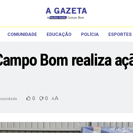
COMUNIDADE
EDUCAÇÃO
POLÍCIA
ESPORTES
Campo Bom realiza aç
A
0
0
munidade
A