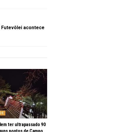
e Futevôlei acontece
DE
dem ter ultrapassado 90
guns pontos de Campo