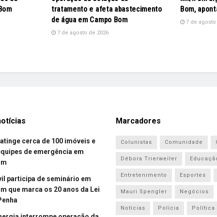
 Bom
tratamento e afeta abastecimento
Bom, apont
de água em Campo Bom
7 de agosto
7 de agosto de 2026
otícias
Marcadores
atinge cerca de 100 imóveis e
Colunistas
Comunidade
equipes de emergência em
Débora Trierweiler
Educaçã
om
Entretenimento
Esportes
vil participa de seminário em
 que marca os 20 anos da Lei
Mauri Spengler
Negócios
Penha
Notícias
Polícia
Política
energia interrompe operação da