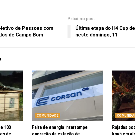
Próximo post
oletivo de Pessoas com
Última etapa do H4 Cup d
iados de Campo Bom
neste domingo, 11
s
COMUNIDADE
COMUNIDA
de 100
Falta de energia interrompe
Rajadas po
pes de
operação da estação de
km/h em al