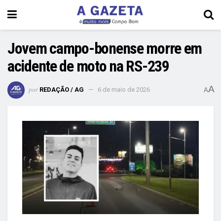
Jovem campo-bonense morre em
acidente de moto na RS-239
A
por
REDAÇÃO / AG
6 de maio de 2026
A