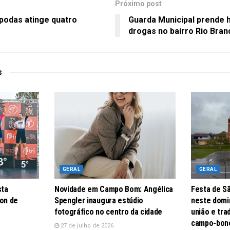
Próximo post
podas atinge quatro
Guarda Municipal prende 
drogas no bairro Rio Bran
s
GERAL
GERAL
sta
Novidade em Campo Bom: Angélica
Festa de S
lon de
Spengler inaugura estúdio
neste domin
fotográfico no centro da cidade
união e tr
campo-bon
27 de julho de 2026