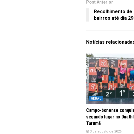
Post Anterior
Recolhimento de 
bairros até dia 29
Notícias
relacionada
GERAL
Campo-bonense conqui
segundo lugar no Duath
Tarumã
3 de agosto de 2026