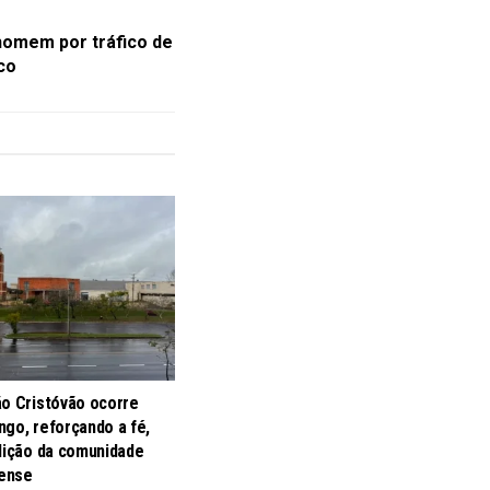
homem por tráfico de
co
ão Cristóvão ocorre
go, reforçando a fé,
adição da comunidade
ense