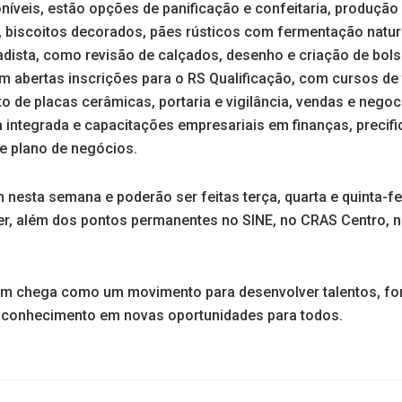
níveis, estão opções de panificação e confeitaria, produção
, biscoitos decorados, pães rústicos com fermentação natura
çadista, como revisão de calçados, desenho e criação de bol
 abertas inscrições para o RS Qualificação, com cursos de 
o de placas cerâmicas, portaria e vigilância, vendas e nego
ca integrada e capacitações empresariais em finanças, precif
de plano de negócios.
nesta semana e poderão ser feitas terça, quarta e quinta-fei
er, além dos pontos permanentes no SINE, no CRAS Centro, 
om chega como um movimento para desenvolver talentos, fo
o conhecimento em novas oportunidades para todos.