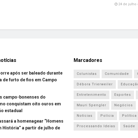
24 de julho 
otícias
Marcadores
re após ser baleado durante
Colunistas
Comunidade
a de furto de fios em Campo
Débora Trierweiler
Educaçã
Entretenimento
Esportes
es campo-bonenses do
smo conquistam oito ouros em
Mauri Spengler
Negócios
o estadual
Notícias
Polícia
Política
assará a homenagear “Homens
Processando Ideias
Saúde
História” a partir de julho de