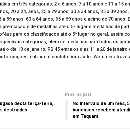
ividida em três categorias: 2 a 6 anos, 7 a 10 anos e 11 a 15 
nos, 20 a 24, anos, 25 a 29 anos, 30 a 34 anos, 35 a 39 anos, 
5 a 59 anos, 60 a 64 anos, 65 a 69 anos e acima de 70 anos. 
 a premiação é de medalhas até o 5º lugar e medalhas de par
roféus para os classificados até o 5º lugar no geral, assim 
pectivas categorias, além de medalhas para todos os partic
té o dia 10 de janeiro, R$ 45 entre os dias 11 e 20 de janeiro 
s informações, entrar em contato com Jader Wommer através 
Próximo post
ugada desta terça-feira,
No intervalo de um mês, 
s destruídas
bonenses recebem atend
em Taquara