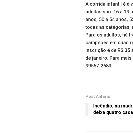
A corrida infantil é d
adultas são: 16 a 19 a
anos, 50 a 54 anos, 5
todas as categorias,
Para os adultos, há t
campeões em suas res
inscrição é de R$ 35 a
de janeiro. Para mai
99567-2683.
Post Anterior
Incêndio, na madr
deixa quatro casa