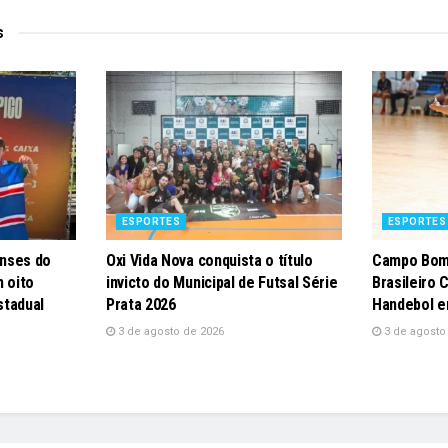
s
ESPORTES
ESPORTES
nses do
Oxi Vida Nova conquista o título
Campo Bom
 oito
invicto do Municipal de Futsal Série
Brasileiro 
stadual
Prata 2026
Handebol e
3 de agosto de 2026
3 de agosto