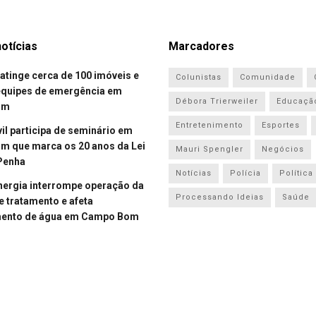
otícias
Marcadores
atinge cerca de 100 imóveis e
Colunistas
Comunidade
equipes de emergência em
Débora Trierweiler
Educaçã
om
Entretenimento
Esportes
vil participa de seminário em
 que marca os 20 anos da Lei
Mauri Spengler
Negócios
Penha
Notícias
Polícia
Política
energia interrompe operação da
Processando Ideias
Saúde
e tratamento e afeta
mento de água em Campo Bom