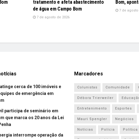
 Bom
tratamento e afeta abastecimento
Bom, apont
de água em Campo Bom
7 de agosto
7 de agosto de 2026
otícias
Marcadores
atinge cerca de 100 imóveis e
Colunistas
Comunidade
equipes de emergência em
Débora Trierweiler
Educaçã
om
Entretenimento
Esportes
vil participa de seminário em
 que marca os 20 anos da Lei
Mauri Spengler
Negócios
Penha
Notícias
Polícia
Política
energia interrompe operação da