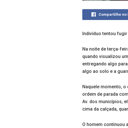
Compartilhe no
Indivíduo tentou fugi
Na noite de terça-fei
quando visualizou u
entregando algo para 
algo ao solo e a gua
Naquele momento, o c
ordem de parada com 
Av. dos municípios, e
cima da calçada, quan
O homem continuou a 