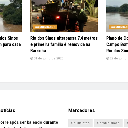
COMUNIDADE
COMUNIDA
 dos Sinos
Rio dos Sinos ultrapassa 7,4 metros
Plano de C
m para casa
e primeira família é removida na
Campo Bom 
Barrinha
Rio dos Sin
31 de julho de 2026
29 de julho 
otícias
Marcadores
re após ser baleado durante
Colunistas
Comunidade