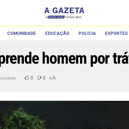
COMUNIDADE
EDUCAÇÃO
POLÍCIA
ESPORTES
prende homem por trá
A
0
0
unidade
A