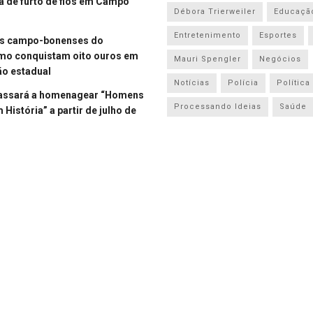
a de furto de fios em Campo
Débora Trierweiler
Educaçã
Entretenimento
Esportes
es campo-bonenses do
smo conquistam oito ouros em
Mauri Spengler
Negócios
o estadual
Notícias
Polícia
Política
assará a homenagear “Homens
Processando Ideias
Saúde
História” a partir de julho de