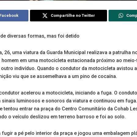
 Facebook
Compartilhe no Twitter
Comp
r de diversas formas, mas foi detido
ra, 26, uma viatura da Guarda Municipal realizava a patrulha 
m homem em uma motocicleta estacionada próximo ao meio-f
outro indivíduo. Quando o condutor da motocicleta avistou 
rnição viu que se assemelhava a um pino de cocaína.
ondutor acelerou a motocicleta, iniciando a fuga. O condut
sinais luminosos e sonoros da viatura e continuou em fuga.
le tentou entrar na praça do Centro Comunitário da Cohab Les
do o veículo deslizou em terreno barroso e foi ao solo.
fugir a pé pelo interior da praça e jogou uma embalagem pl