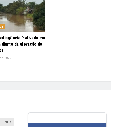
DE
ontingência é ativado em
diante da elevação do
os
de 2026
Cultura