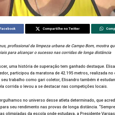
 Facebook
Compartilhe no Twitter
Comp
eus, profissional da limpeza urbana de Campo Bom, mostra qu
ais para alcançar o sucesso nas corridas de longa distância
er, uma história de superação tem ganhado destaque. Elisa
edor, participou da maratona de 42.195 metros, realizada no 
e seu trabalho como gari coletor, Elisandro também é estuda
ela corrida o levou a se destacar nas competições locais.
rgulhamos no universo desse atleta determinado, que acredi
 para seu rendimento nas provas de longa distância. “Sempre 
as olimpíadas da escola onde estudava, a Presidente Vargas.