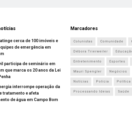
otícias
Marcadores
atinge cerca de 100 imóveis e
Colunistas
Comunidade
equipes de emergência em
Débora Trierweiler
Educaçã
om
Entretenimento
Esportes
vil participa de seminário em
 que marca os 20 anos da Lei
Mauri Spengler
Negócios
Penha
Notícias
Polícia
Política
energia interrompe operação da
Processando Ideias
Saúde
e tratamento e afeta
mento de água em Campo Bom