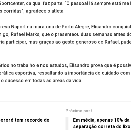
portcenter, da qual faz parte. “O pessoal lá sempre está me
 corridas”, agradece o atleta.
esa Naport na maratona de Porto Alegre, Elisandro conquist
igo, Rafael Marks, que o presenteou duas semanas antes do 
iria participar, mas graças ao gesto generoso do Rafael, pud
ários no trabalho e nos estudos, Elisandro prova que é possív
prática esportiva, ressaltando a importância do cuidado com 
r o sucesso em todas as áreas da vida.
Próximo post
Bororé tem recorde de
Em média, apenas 10% da 
separação correta do lixo