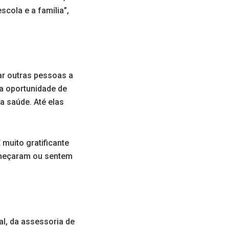
scola e a família”,
ar outras pessoas a
 a oportunidade de
a saúde. Até elas
muito gratificante
omeçaram ou sentem
l, da assessoria de