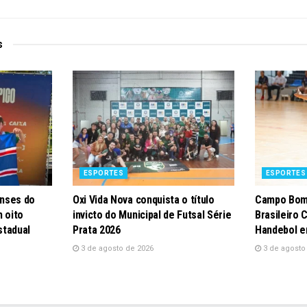
s
ESPORTES
ESPORTES
nses do
Oxi Vida Nova conquista o título
Campo Bom
 oito
invicto do Municipal de Futsal Série
Brasileiro 
stadual
Prata 2026
Handebol e
3 de agosto de 2026
3 de agosto