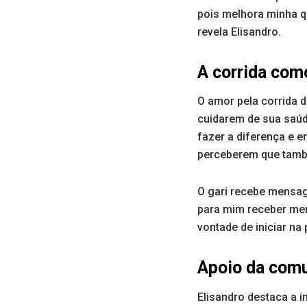
pois melhora minha qu
revela Elisandro.
A corrida com
O amor pela corrida d
cuidarem de sua saúde
fazer a diferença e e
perceberem que també
O gari recebe mensag
para mim receber me
vontade de iniciar na 
Apoio da com
Elisandro destaca a 