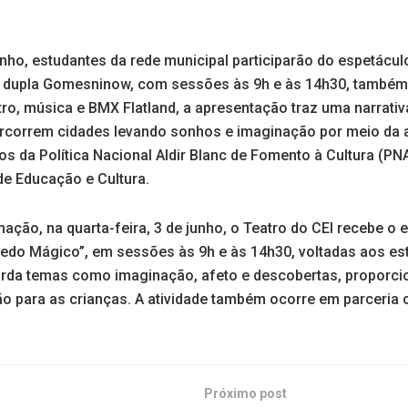
junho, estudantes da rede municipal participarão do espetácul
 dupla Gomesninow, com sessões às 9h e às 14h30, também 
tro, música e BMX Flatland, a apresentação traz uma narrativ
ercorrem cidades levando sonhos e imaginação por meio da ar
s da Política Nacional Aldir Blanc de Fomento à Cultura (PN
de Educação e Cultura.
ção, na quarta-feira, 3 de junho, o Teatro do CEI recebe o e
redo Mágico”, em sessões às 9h e às 14h30, voltadas aos es
borda temas como imaginação, afeto e descobertas, propor
ão para as crianças. A atividade também ocorre em parceria
Próximo post