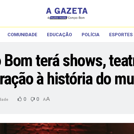
COMUNIDADE
EDUCAÇÃO
POLÍCIA
ESPORTES
Bom terá shows, teatr
ração à história do mu
A
0
0
dade
A