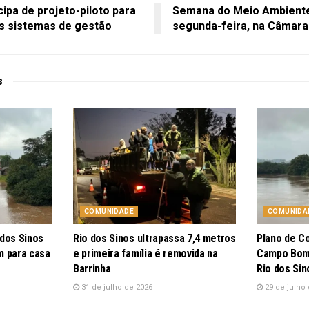
pa de projeto-piloto para
Semana do Meio Ambient
s sistemas de gestão
segunda-feira, na Câmara
s
COMUNIDADE
COMUNIDA
 dos Sinos
Rio dos Sinos ultrapassa 7,4 metros
Plano de C
m para casa
e primeira família é removida na
Campo Bom 
Barrinha
Rio dos Sin
31 de julho de 2026
29 de julho 