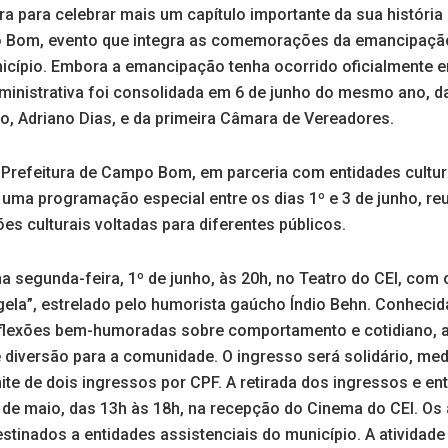
 para celebrar mais um capítulo importante da sua históri
 Bom, evento que integra as comemorações da emancipação 
nicípio. Embora a emancipação tenha ocorrido oficialmente e
ministrativa foi consolidada em 6 de junho do mesmo ano, d
ito, Adriano Dias, e da primeira Câmara de Vereadores.
 Prefeitura de Campo Bom, em parceria com entidades cultura
uma programação especial entre os dias 1º e 3 de junho, reu
ões culturais voltadas para diferentes públicos.
a segunda-feira, 1º de junho, às 20h, no Teatro do CEI, com
ela”, estrelado pelo humorista gaúcho Índio Behn. Conheci
reflexões bem-humoradas sobre comportamento e cotidiano,
 diversão para a comunidade. O ingresso será solidário, me
limite de dois ingressos por CPF. A retirada dos ingressos e 
 de maio, das 13h às 18h, na recepção do Cinema do CEI. Os
tinados a entidades assistenciais do município. A atividad