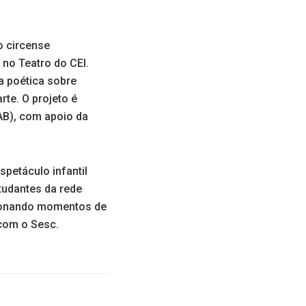
o circense
no Teatro do CEI.
a poética sobre
te. O projeto é
AB), com apoio da
spetáculo infantil
tudantes da rede
cionando momentos de
 com o Sesc.