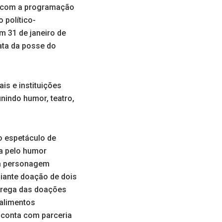
a com a programação
político-
m 31 de janeiro de
ata da posse do
is e instituições
nindo humor, teatro,
 o espetáculo de
da pelo humor
 a personagem
diante doação de dois
entrega das doações
 alimentos
e conta com parceria