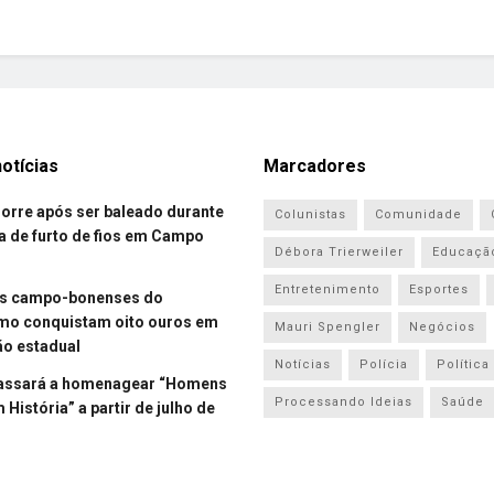
otícias
Marcadores
re após ser baleado durante
Colunistas
Comunidade
a de furto de fios em Campo
Débora Trierweiler
Educaçã
Entretenimento
Esportes
es campo-bonenses do
smo conquistam oito ouros em
Mauri Spengler
Negócios
o estadual
Notícias
Polícia
Política
assará a homenagear “Homens
Processando Ideias
Saúde
História” a partir de julho de