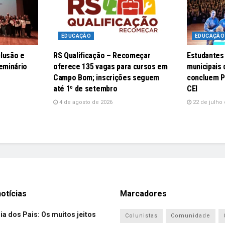
EDUCAÇÃO
EDUCAÇÃO
lusão e
RS Qualificação – Recomeçar
Estudantes
eminário
oferece 135 vagas para cursos em
municipais
Campo Bom; inscrições seguem
concluem P
até 1º de setembro
CEI
4 de agosto de 2026
22 de julho 
otícias
Marcadores
ia dos Pais: Os muitos jeitos
Colunistas
Comunidade