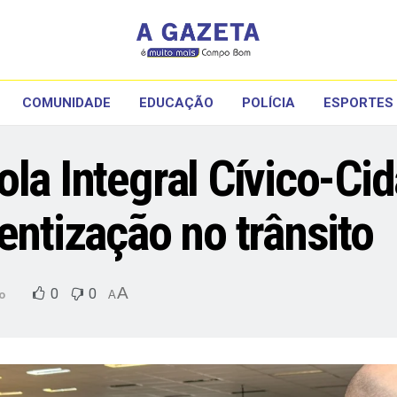
COMUNIDADE
EDUCAÇÃO
POLÍCIA
ESPORTES
la Integral Cívico-Ci
entização no trânsito
A
0
0
o
A