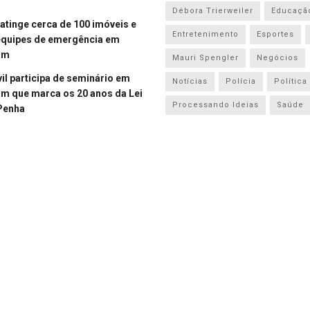
Débora Trierweiler
Educaçã
atinge cerca de 100 imóveis e
Entretenimento
Esportes
equipes de emergência em
om
Mauri Spengler
Negócios
vil participa de seminário em
Notícias
Polícia
Política
 que marca os 20 anos da Lei
Processando Ideias
Saúde
Penha