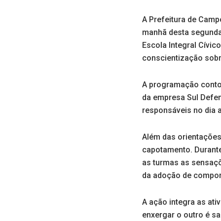
A Prefeitura de Campo
manhã desta segunda-
Escola Integral Cívi
conscientização sobr
A programação contou
da empresa Sul Defen
responsáveis no dia a 
Além das orientaçõe
capotamento. Durante
as turmas as sensaçõ
da adoção de compor
A ação integra as at
enxergar o outro é sal