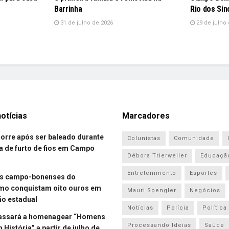
Barrinha
Rio dos Sin
31 de julho de 2026
29 de julho 
otícias
Marcadores
re após ser baleado durante
Colunistas
Comunidade
a de furto de fios em Campo
Débora Trierweiler
Educaçã
Entretenimento
Esportes
es campo-bonenses do
smo conquistam oito ouros em
Mauri Spengler
Negócios
o estadual
Notícias
Polícia
Política
assará a homenagear “Homens
Processando Ideias
Saúde
História” a partir de julho de