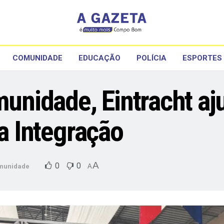
COMUNIDADE
EDUCAÇÃO
POLÍCIA
ESPORTES
munidade, Eintracht aj
da Integração
A
0
0
munidade
A