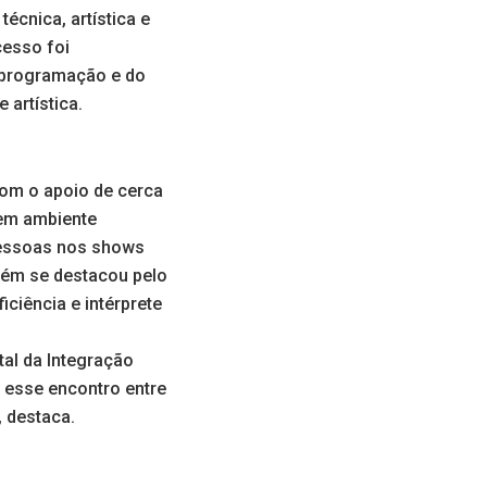
écnica, artística e
cesso foi
a programação e do
 artística.
 com o apoio de cerca
 em ambiente
pessoas nos shows
mbém se destacou pelo
iência e intérprete
tal da Integração
 esse encontro entre
 destaca.