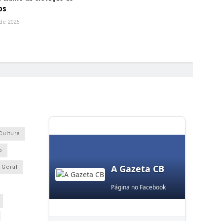
os
de 2026
Cultura
o
A Gazeta CB
Geral
Página no Facebook