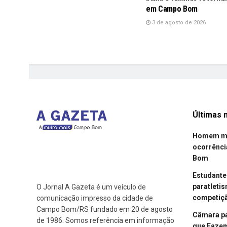
em Campo Bom
3 de agosto de 2026
Últimas n
Homem mor
ocorrênci
Bom
Estudant
paratleti
O Jornal A Gazeta é um veículo de
competiçã
comunicação impresso da cidade de
Campo Bom/RS fundado em 20 de agosto
Câmara p
de 1986. Somos referência em informação
que Fazem 