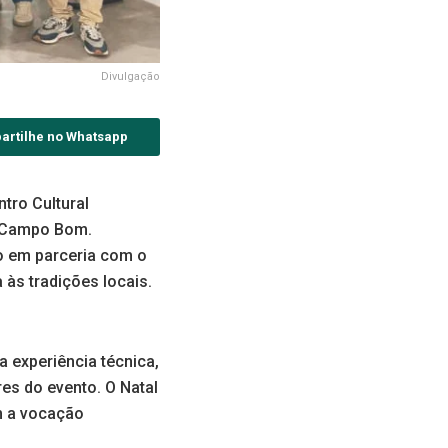
Divulgação
artilhe no Whatsapp
tro Cultural
de Campo Bom.
o em parceria com o
às tradições locais.
a experiência técnica,
res do evento. O Natal
m a vocação