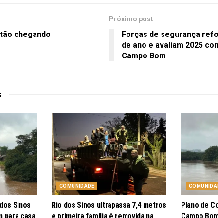
Próximo post
tão chegando
Forças de segurança ref
de ano e avaliam 2025 com
Campo Bom
s
COMUNIDADE
COMUNIDA
 dos Sinos
Rio dos Sinos ultrapassa 7,4 metros
Plano de C
m para casa
e primeira família é removida na
Campo Bom 