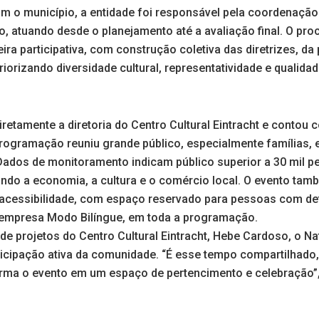
 o município, a entidade foi responsável pela coordenação t
o, atuando desde o planejamento até a avaliação final. O pro
ra participativa, com construção coletiva das diretrizes, d
iorizando diversidade cultural, representatividade e qualidade
iretamente a diretoria do Centro Cultural Eintracht e contou
 programação reuniu grande público, especialmente famílias,
Dados de monitoramento indicam público superior a 30 mil 
ando a economia, a cultura e o comércio local. O evento ta
essibilidade, com espaço reservado para pessoas com defic
a empresa Modo Bilíngue, em toda a programação.
e projetos do Centro Cultural Eintracht, Hebe Cardoso, o Na
ticipação ativa da comunidade. “É esse tempo compartilhado,
rma o evento em um espaço de pertencimento e celebração”,