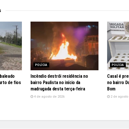
s
POLÍCIA
POLÍCIA
baleado
Incêndio destrói residência no
Casal é pre
rto de fios
bairro Paulista no início da
no bairro 
madrugada desta terça-feira
Bom
4 de agosto de 2026
2 de agosto