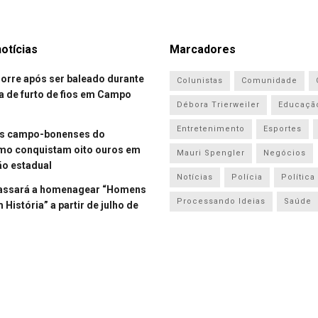
otícias
Marcadores
re após ser baleado durante
Colunistas
Comunidade
a de furto de fios em Campo
Débora Trierweiler
Educaçã
Entretenimento
Esportes
es campo-bonenses do
smo conquistam oito ouros em
Mauri Spengler
Negócios
o estadual
Notícias
Polícia
Política
assará a homenagear “Homens
Processando Ideias
Saúde
História” a partir de julho de