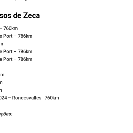
sos de Zeca
 – 760km
de Port – 786km
km
de Port – 786km
de Port – 786km
km
km
m
024 – Roncesvalles- 760km
ações: