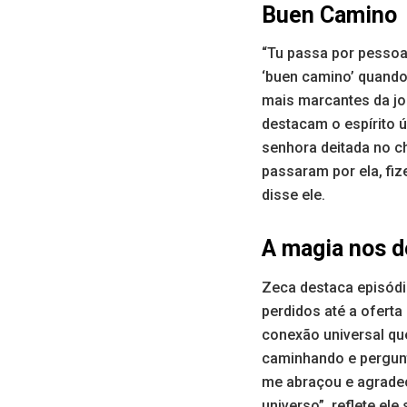
Buen Camino
“Tu passa por pessoa
‘buen camino’ quando
mais marcantes da jo
destacam o espírito 
senhora deitada no ch
passaram por ela, fiz
disse ele.
A magia nos d
Zeca destaca episódi
perdidos até a ofert
conexão universal que
caminhando e pergunt
me abraçou e agradec
universo”, reflete el