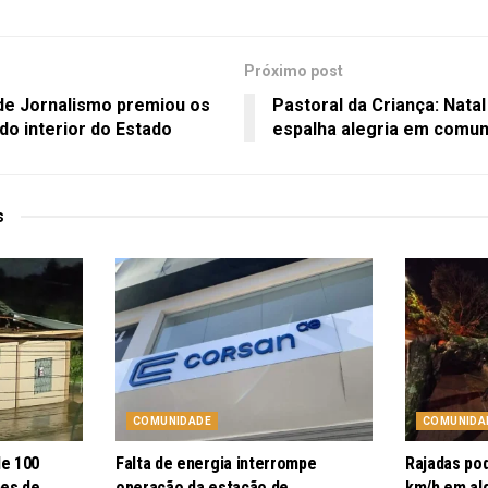
Próximo post
 de Jornalismo premiou os
Pastoral da Criança: Natal
do interior do Estado
espalha alegria em comu
s
COMUNIDADE
COMUNIDA
de 100
Falta de energia interrompe
Rajadas po
pes de
operação da estação de
km/h em al