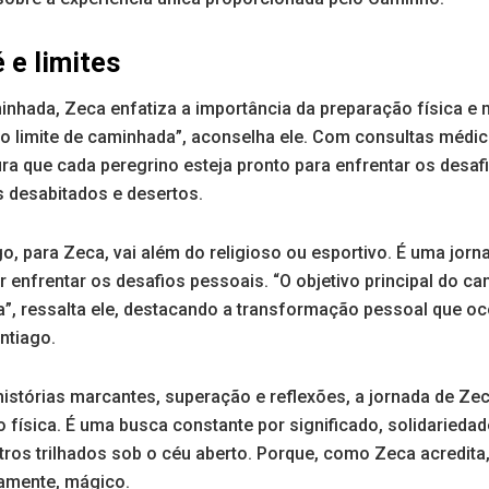
 e limites
minhada, Zeca enfatiza a importância da preparação física e 
io limite de caminhada”, aconselha ele. Com consultas médi
ra que cada peregrino esteja pronto para enfrentar os desa
s desabitados e desertos.
, para Zeca, vai além do religioso ou esportivo. É uma jorn
por enfrentar os desafios pessoais. “O objetivo principal do 
ma”, ressalta ele, destacando a transformação pessoal que o
ntiago.
stórias marcantes, superação e reflexões, a jornada de Ze
física. É uma busca constante por significado, solidariedad
ros trilhados sob o céu aberto. Porque, como Zeca acredita
ramente, mágico.