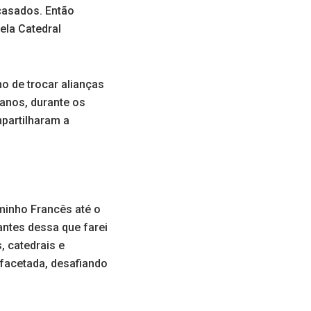
casados. Então
ela Catedral
no de trocar alianças
 anos, durante os
partilharam a
minho Francês até o
antes dessa que farei
, catedrais e
facetada, desafiando