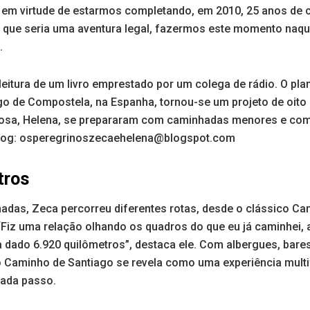
em virtude de estarmos completando, em 2010, 25 anos de 
que seria uma aventura legal, fazermos este momento naqu
.
 leitura de um livro emprestado por um colega de rádio. O pla
go de Compostela, na Espanha, tornou-se um projeto de oito
posa, Helena, se prepararam com caminhadas menores e com
blog: osperegrinoszecaehelena@blogspot.com
tros
nadas, Zeca percorreu diferentes rotas, desde o clássico Ca
Fiz uma relação olhando os quadros do que eu já caminhei, 
 dado 6.920 quilômetros”, destaca ele. Com albergues, bares
o Caminho de Santiago se revela como uma experiência multi
ada passo.