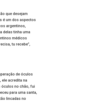
apão que desejam
os é um dos aspectos
cos argentinos,
a delas tinha uma
gentinos médicos
cisa, tu recebe”,
uperação de óculos
 ele acredita na
 óculos no chão, fui
deceu para uma santa,
tão lincadas no