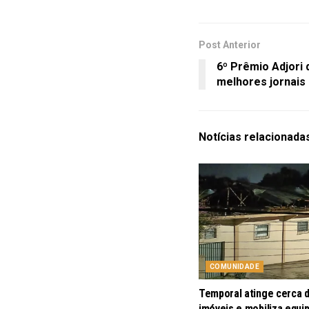
Post Anterior
6º Prêmio Adjori
melhores jornais 
Notícias
relacionada
COMUNIDADE
Temporal atinge cerca 
imóveis e mobiliza equi