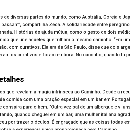
s de diversas partes do mundo, como Austrália, Coreia e J
 passam”, compartilha Zeca. A solidariedade entre peregrin
rnada. Histórias de ajuda mútua, como o gesto de dois médi
único que une aqueles que trilham o mesmo caminho. “Em um
ão, com curativos. Ela era de São Paulo, disse que dois ar
eram os curativos e foram embora. No caminho, quando tu pre
etalhes
os que revelam a magia intrínseca ao Caminho. Desde a rec
a de comida com uma oração especial em um bar em Portugal,
 conspira para o bem. “Outra vez saí de um albergue e vi uns
ando, quando cheguei em um bar, uma mulher italiana agra
eu por trazer o óculos. É engraçado que as coisas todas es
e sobre a experiência única proporcionada pelo Caminho.