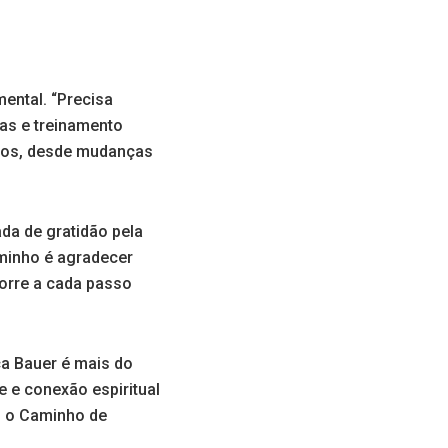
mental. “Precisa
cas e treinamento
fios, desde mudanças
ada de gratidão pela
caminho é agradecer
corre a cada passo
ca Bauer é mais do
e e conexão espiritual
, o Caminho de