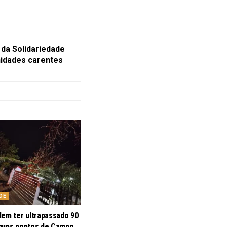
 da Solidariedade
nidades carentes
DE
dem ter ultrapassado 90
guns pontos de Campo