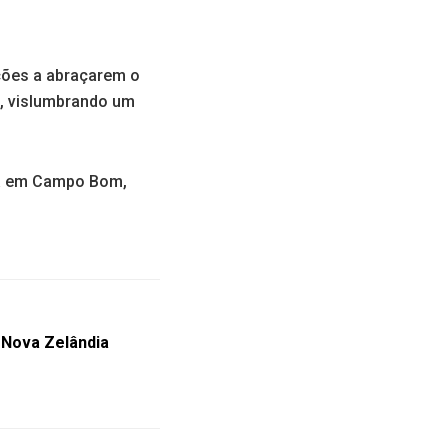
ações a abraçarem o
i, vislumbrando um
cha em Campo Bom,
a Nova Zelândia