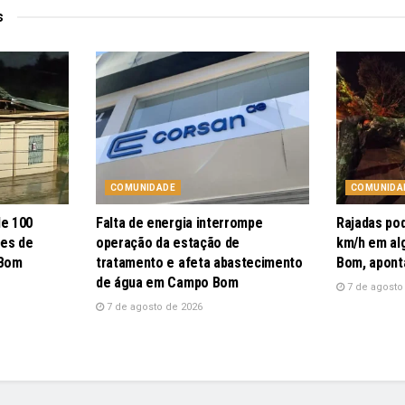
s
COMUNIDADE
COMUNIDA
de 100
Falta de energia interrompe
Rajadas po
pes de
operação da estação de
km/h em al
 Bom
tratamento e afeta abastecimento
Bom, apont
de água em Campo Bom
7 de agosto
7 de agosto de 2026