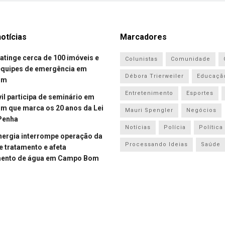
otícias
Marcadores
atinge cerca de 100 imóveis e
Colunistas
Comunidade
equipes de emergência em
Débora Trierweiler
Educaçã
om
Entretenimento
Esportes
vil participa de seminário em
 que marca os 20 anos da Lei
Mauri Spengler
Negócios
Penha
Notícias
Polícia
Política
energia interrompe operação da
Processando Ideias
Saúde
e tratamento e afeta
mento de água em Campo Bom