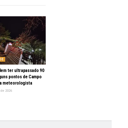
DE
dem ter ultrapassado 90
guns pontos de Campo
a meteorologista
 de 2026