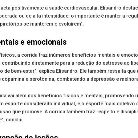
acta positivamente a saúde cardiovascular. Elisandro desta
derada ou de alta intensidade, o importante é manter a regu
piratórios se manterem e evoluírem”.
ntais e emocionais
ísicos, a corrida traz inúmeros benefícios mentais e emocion
 contribuindo diretamente para a redução do estresse ao lib
de bem-estar”, explica Elisandro. Ele também ressalta que a
e dopamina e serotonina, combatendo a depressão e melhor
rrida vai além dos benefícios físicos e mentais, promovendo
um esporte considerado individual, é o esporte mais coletivo
lusão que promove. A corrida também traz respeito e discipl
”, conclui.
venção de lesões