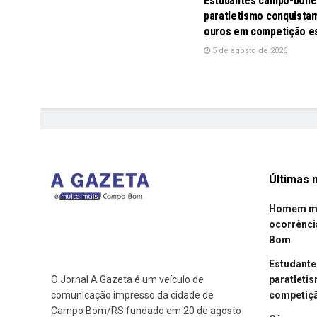
Estudantes campo-bone
paratletismo conquistam
ouros em competição e
5 de agosto de 2026
Últimas n
Homem mor
ocorrênci
Bom
Estudant
paratleti
O Jornal A Gazeta é um veículo de
competiçã
comunicação impresso da cidade de
Campo Bom/RS fundado em 20 de agosto