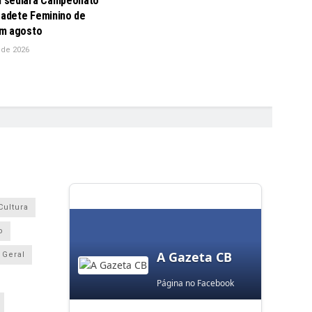
 sediará Campeonato
Cadete Feminino de
m agosto
 de 2026
Cultura
o
A Gazeta CB
Geral
Página no Facebook