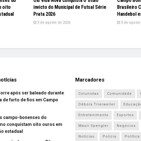
nses do
Oxi Vida Nova conquista o título
Campo Bom
 oito
invicto do Municipal de Futsal Série
Brasileiro 
stadual
Prata 2026
Handebol e
3 de agosto de 2026
3 de agosto
otícias
Marcadores
re após ser baleado durante
Colunistas
Comunidade
a de furto de fios em Campo
Débora Trierweiler
Educaçã
Entretenimento
Esportes
es campo-bonenses do
smo conquistam oito ouros em
Mauri Spengler
Negócios
o estadual
Notícias
Polícia
Política