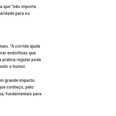
ca que “não importa
laridade para os
ais. “A corrida ajuda
erar endorfinas que
 prática regular pode
ando o humor.
 um grande impacto
 que conheço, pelo
ina, fundamentais para