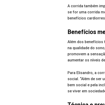
A corrida também imp
se for uma corrida mo
benefícios cardiorres
Benefícios me
Além dos benefícios f
na qualidade do sono,
promovem a sensação 
aumentar os níveis d
Para Elisandro, a co
social. “Além de ser 
bem social e pela inc
se viver em sociedade
Técnica e pre