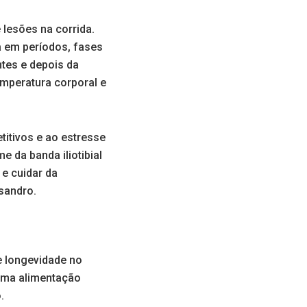
lesões na corrida.
a em períodos, fases
ntes e depois da
emperatura corporal e
titivos e ao estresse
e da banda iliotibial
 e cuidar da
isandro.
e longevidade no
 uma alimentação
.