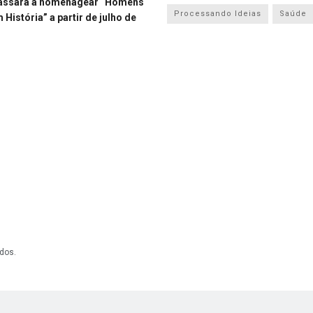
assará a homenagear “Homens
Processando Ideias
Saúde
História” a partir de julho de
dos.