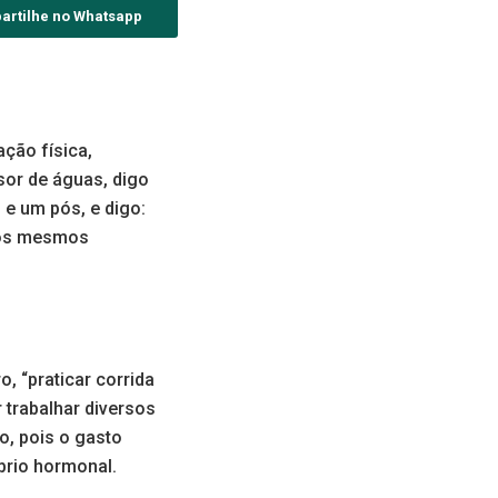
artilhe no Whatsapp
ação física,
sor de águas, digo
e um pós, e digo:
r os mesmos
o, “praticar corrida
 trabalhar diversos
o, pois o gasto
íbrio hormonal.